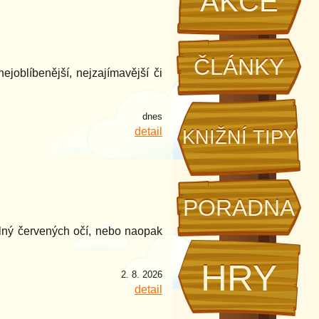
AKCE
ČLÁNKY
joblíbenější, nejzajímavější či
dnes
detail
KNIŽNÍ TIPY
PORADNA
 plný červených očí, nebo naopak
HRY
2. 8. 2026
detail