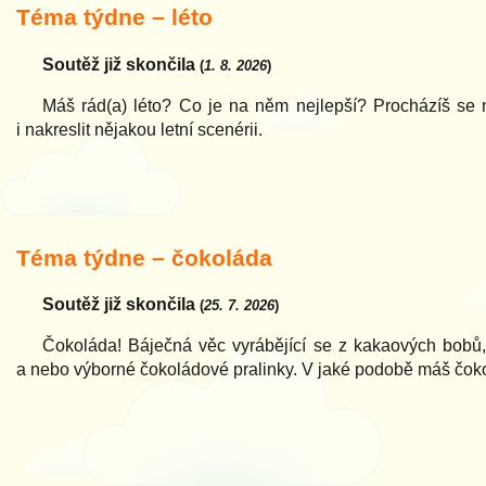
Téma týdne – léto
Soutěž již skončila
(
1. 8. 2026
)
Máš rád(a) léto? Co je na něm nejlepší? Procházíš se 
i nakreslit nějakou letní scenérii.
Téma týdne – čokoláda
Soutěž již skončila
(
25. 7. 2026
)
Čokoláda! Báječná věc vyrábějící se z kakaových bobů, 
a nebo výborné čokoládové pralinky. V jaké podobě máš čoko