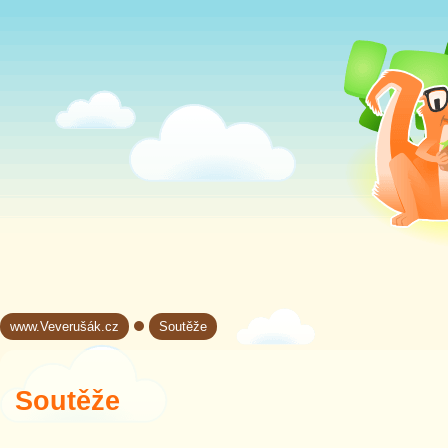
www.Veverušák.cz
Soutěže
→
Soutěže