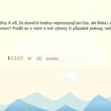
iny. A víš, že sluneční hodiny neprozrazují jen čas, ale třeba i 
oknem? Poděl se s námi o své výtvory či případné pokusy, ne
1
2
3
4
5
68
133
poslední