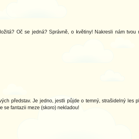
žitá? Oč se jedná? Správně, o květiny! Nakresli nám tvou ne
svých představ. Je jedno, jestli půjde o temný, strašidelný les
de se fantazii meze (skoro) nekladou!