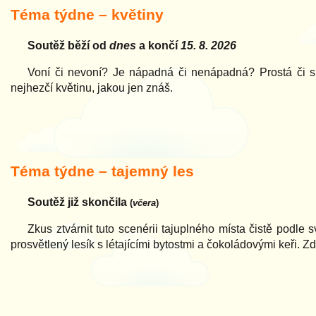
Téma týdne – květiny
Soutěž běží od
dnes
a končí
15. 8. 2026
Voní či nevoní? Je nápadná či nenápadná? Prostá či slo
nejhezčí květinu, jakou jen znáš.
Téma týdne – tajemný les
Soutěž již skončila
(
včera
)
Zkus ztvárnit tuto scenérii tajuplného místa čistě podle 
prosvětlený lesík s létajícími bytostmi a čokoládovými keři. Z