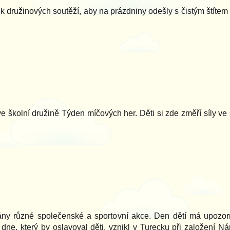
ik družinových soutěží, aby na prázdniny odešly s čistým štítem
ve školní družině Týden míčových her. Děti si zde změří síly 
ovány různé společenské a sportovní akce. Den dětí má upozor
í dne, který by oslavoval děti, vznikl v Turecku při založení