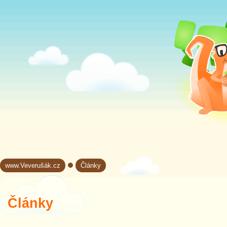
www.Veverušák.cz
Články
→
Články