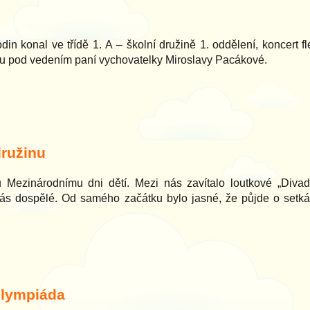
n konal ve třídě 1. A – školní družině 1. oddělení, koncert flét
étnu pod vedením paní vychovatelky Miroslavy Pacákové.
družinu
 Mezinárodnímu dni dětí. Mezi nás zavítalo loutkové „Divad
 nás dospělé. Od samého začátku bylo jasné, že půjde o setká
olympiáda