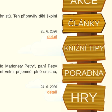
AKCE
nistů. Ten připravily děti školní
ČLÁNKY
25. 6. 2026
detail
KNIŽNÍ TIPY
lo Marionety Petry“, paní Petry
PORADNA
ní velmi příjemné, plné smíchu,
24. 6. 2026
detail
HRY