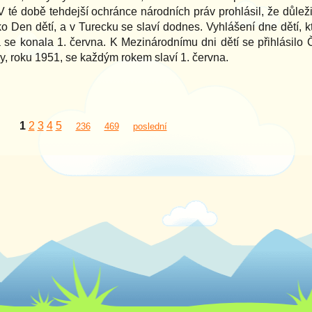
 té době tehdejší ochránce národních práv prohlásil, že důlež
ko Den dětí, a v Turecku se slaví dodnes. Vyhlášení dne dětí, k
 se konala 1. června. K Mezinárodnímu dni dětí se přihlásilo
y, roku 1951, se každým rokem slaví 1. června.
1
2
3
4
5
236
469
poslední