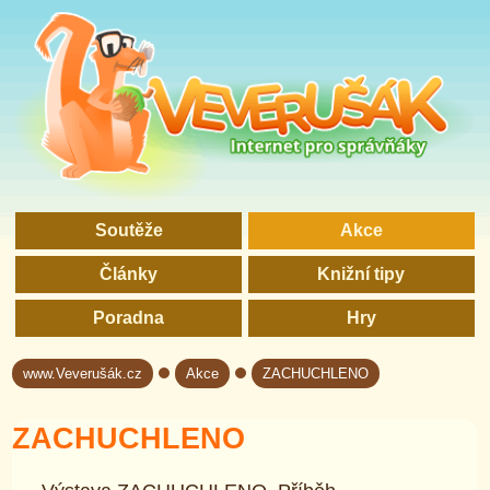
Soutěže
Akce
Články
Knižní tipy
Poradna
Hry
www.Veverušák.cz
Akce
ZACHUCHLENO
→
→
ZACHUCHLENO