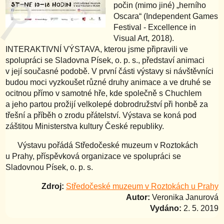
počin (mimo jiné) „herního
Oscara“ (Independent Games
Festival - Excellence in
Visual Art, 2018).
INTERAKTIVNÍ VÝSTAVA, kterou jsme připravili ve
spolupráci se Sladovna Písek, o. p. s., představí animaci
v její současné podobě. V první části výstavy si návštěvníci
budou moci vyzkoušet různé druhy animace a ve druhé se
ocitnou přímo v samotné hře, kde společně s Chuchlem
a jeho partou prožijí velkolepé dobrodružství při honbě za
třešní a příběh o zrodu přátelství. Výstava se koná pod
záštitou Ministerstva kultury České republiky.
Výstavu pořádá Středočeské muzeum v Roztokách
u Prahy, příspěvková organizace ve spolupráci se
Sladovnou Písek, o. p. s.
Zdroj:
Středočeské muzeum v Roztokách u Prahy
Autor:
Veronika Janurová
Vydáno:
2. 5. 2019