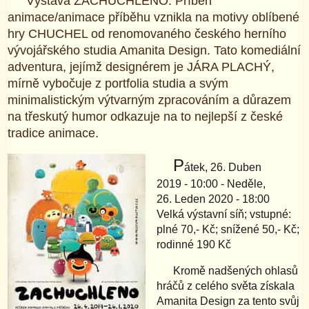
Výstava ZACHUCHLENO. Příběh
animace/animace příběhu vznikla na motivy oblíbené
hry CHUCHEL od renomovaného českého herního
vývojářského studia Amanita Design. Tato komediální
adventura, jejímž designérem je JÁRA PLACHÝ,
mírně vybočuje z portfolia studia a svým
minimalistickým výtvarným zpracováním a důrazem
na třeskutý humor odkazuje na to nejlepší z české
tradice animace.
P
átek, 26. Duben
2019 - 10:00 - Neděle,
26. Leden 2020 - 18:00
Velká výstavní síň; vstupné:
plné 70,- Kč; snížené 50,- Kč;
rodinné 190 Kč
Kromě nadšených ohlasů
hráčů z celého světa získala
Amanita Design za tento svůj