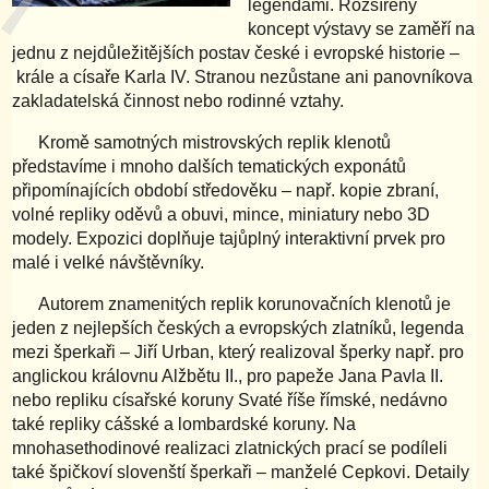
legendami. Rozšířený
koncept výstavy se zaměří na
jednu z nejdůležitějších postav české i evropské historie –
krále a císaře Karla IV. Stranou nezůstane ani panovníkova
zakladatelská činnost nebo rodinné vztahy.
Kromě samotných mistrovských replik klenotů
představíme i mnoho dalších tematických exponátů
připomínajících období středověku – např. kopie zbraní,
volné repliky oděvů a obuvi, mince, miniatury nebo 3D
modely. Expozici doplňuje tajůplný interaktivní prvek pro
malé i velké návštěvníky.
Autorem znamenitých replik korunovačních klenotů je
jeden z nejlepších českých a evropských zlatníků, legenda
mezi šperkaři – Jiří Urban, který realizoval šperky např. pro
anglickou královnu Alžbětu II., pro papeže Jana Pavla II.
nebo repliku císařské koruny Svaté říše římské, nedávno
také repliky cášské a lombardské koruny. Na
mnohasethodinové realizaci zlatnických prací se podíleli
také špičkoví slovenští šperkaři – manželé Cepkovi. Detaily