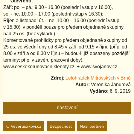
Otevřeno:
Září: po. – pá.: 9.30 - 16.30 (poslední vstup v 16.00),
so. - ne. 10.00 – 17.00 (poslední vstup v 16.30);
Říjen a listopad: út. – ne. 10.00 – 16.00 (poslední vstup
v 15.30), v pondělí pouze pro předem objednané skupiny
nad 25 os. (bez výkladu).
Komentované prohlídky pro předem objednané skupiny od
25 os. ve všední dny od 8.45 v září, od 9.15 v říjnu (příp. od
8.00 v září a od 8.30 v říjnu – budou-li již obsazeny pozdější
termíny; příp. v závěru pracovní doby).
www.ceskekorunovacniklenoty.cz + www.svojanov.cz
Zdroj:
Letohrádek Mitrovských v Brně
Autor:
Veronika Janurová
Vydáno:
6. 9. 2019
nastavení
Nastavení webu
O Veverušákovi.cz
Bezpečnost
Naši partneři