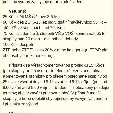
postupů výroby zachycuje doprovodné video.
Vstupné:
25 Kč – děti MŠ (věkově 3-6 let)
60 Kč – děti ZŠ (6-15 let; individuální návštěvníci); 55 Kč –
děti ZŠ ve skupinách nad 20 osob
75 Kč – studenti SŠ, studenti VŠ a VOŠ, senioři nad 65 let;
skupiny nad 20 osob – dle individ. dohody
100 Kč – dospělí
ZTP nebo ZTP/P sleva 20% z dané kategorie (u ZTP/P platí
obě osoby poníženou cenu).
Příplatek za výklad/komentovanou prohlídku 15 Kč/os.
(pro skupiny od 25 osob) – telefonická rezervace nutná!
Komentované prohlídky pro předem objednané skupiny od
25 os. ve všední dny od 8.45 v září, od 9.15 v říjnu (příp. od
8.00 v září a od 8.30 v říjnu – budou-li již obsazeny pozdější
termíny; příp. v závěru pracovní doby). V případě menší
skupiny je třeba doplatit chybějící osoby ve výši vstupného
i příplatku za výklad.