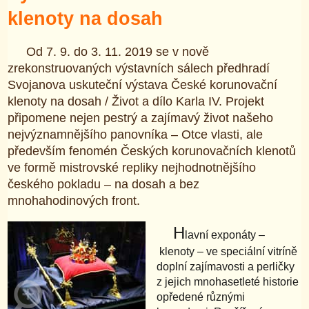
klenoty na dosah
Od 7. 9. do 3. 11. 2019 se v nově
zrekonstruovaných výstavních sálech předhradí
Svojanova uskuteční výstava České korunovační
klenoty na dosah / Život a dílo Karla IV. Projekt
připomene nejen pestrý a zajímavý život našeho
nejvýznamnějšího panovníka – Otce vlasti, ale
především fenomén Českých korunovačních klenotů
ve formě mistrovské repliky nejhodnotnějšího
českého pokladu – na dosah a bez
mnohahodinových front.
H
lavní exponáty –
klenoty – ve speciální vitríně
doplní zajímavosti a perličky
z jejich mnohasetleté historie
opředené různými