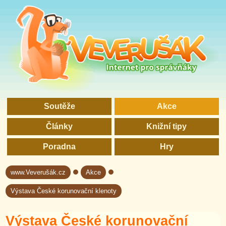
Soutěže
Akce
Články
Knižní tipy
Poradna
Hry
www.Veverušák.cz
Akce
→
→
Výstava České korunovační klenoty
Výstava České korunovační