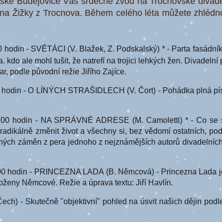
ské Budějovice Vás srdečně zvou na Trocnovské divadeln
Jana Žižky z Trocnova. Během celého léta můžete zhléd
0 hodin - SVĚTÁCI (V. Blažek, Z. Podskalský) * - Parta fasádní
. kdo ale mohl tušit, že natrefí na trojici lehkých žen. Divadeln
ar, podle původní režie Jiřího Zajíce.
hodin - O LÍNÝCH STRAŠIDLECH (V. Čort) - Pohádka plná písn
 hodin - NA SPRÁVNÉ ADRESE (M. Camoletti) * - Co se stan
adikálně změnit život a všechny si, bez vědomí ostatních, poda
aných záměn z pera jednoho z nejznámějších autorů divadelních
 hodin - PRINCEZNA LADA (B. Němcová) - Princezna Lada je 
oženy Němcové. Režie a úprava textu: Jiří Havlín.
) - Skutečně "objektivní" pohled na úsvit našich dějin podle 