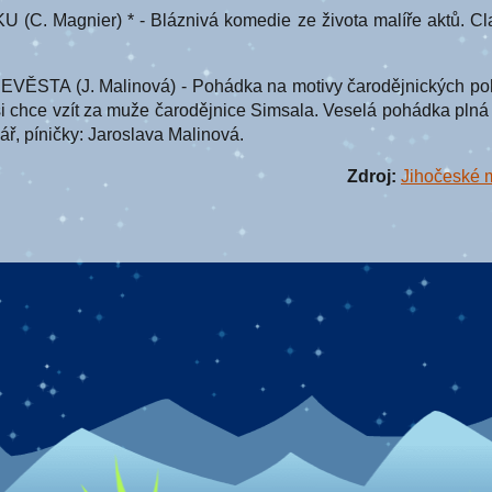
. Magnier) * - Bláznivá komedie ze života malíře aktů. Cl
TA (J. Malinová) - Pohádka na motivy čarodějnických pohá
si chce vzít za muže čarodějnice Simsala. Veselá pohádka plná 
ář, píničky: Jaroslava Malinová.
Zdroj:
Jihočeské 