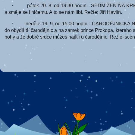
· pátek 20. 8. od 19:30 hodin - SEDM ŽEN NA KRKU (C
a směje se i ničemu. A to se nám líbí. Režie: Jiří Havlín.
· neděle 19. 9. od 15:00 hodin - ČARODĚJNICKÁ NEVĚS
do obydlí tří čarodějnic a na zámek prince Prokopa, kterého 
nohy a že dobré srdce můžeš najít i u čarodějnic. Režie, scén