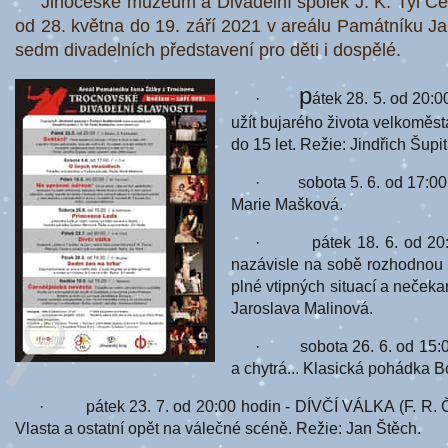
Jihočeské muzeum a Divadelní spolek J. K. Tyl Če
od 28. května do 19. září 2021 v areálu Památníku 
sedm divadelních představení pro děti i dospělé.
p
·
átek 28. 5. od 20:0
užít bujarého života velkoměsta
do 15 let. Režie: Jindřich Šupit
· sobota 5. 6. od 17:00 
Marie Mašková.
· pátek 18. 6. od 20:00
nazávisle na sobě rozhodnou r
plné vtipných situací a neček
Jaroslava Malinová.
· sobota 26. 6. od 15:00
a chytrá... Klasická pohádka B
· pátek 23. 7. od 20:00 hodin - DÍVČÍ VÁLKA (F. R. Čech
Vlasta a ostatní opět na válečné scéně. Režie: Jan Štěch.