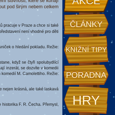
AKCE
í slavnosti, které se konají
nout pod širým nebem celkem
ČLÁNKY
ků pracuje v Praze a chce si také
í představení není vhodné pro děti
iček o hledání pokladu. Režie:
KNIŽNÍ TIPY
e, když se čtyři spolubydlící
jí inzerát, se dozvíte v komedii
PORADNA
 komedií M. Camolettiho. Režie:
nejen krásná, ale také laskavá
HRY
historika F. R. Čecha. Přemysl,