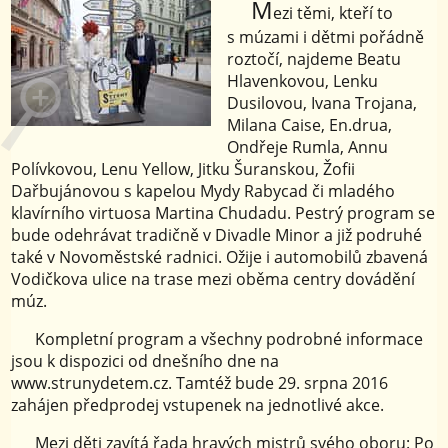
M
ezi těmi, kteří to
s múzami i dětmi pořádně
roztočí, najdeme Beatu
Hlavenkovou, Lenku
Dusilovou, Ivana Trojana,
Milana Caise, En.drua,
Ondřeje Rumla, Annu
Polívkovou, Lenu Yellow, Jitku Šuranskou, Žofii
Dařbujánovou s kapelou Mydy Rabycad či mladého
klavírního virtuosa Martina Chudadu. Pestrý program se
bude odehrávat tradičně v Divadle Minor a již podruhé
také v Novoměstské radnici. Ožije i automobilů zbavená
Vodičkova ulice na trase mezi oběma centry dovádění
múz.
Kompletní program a všechny podrobné informace
jsou k dispozici od dnešního dne na
www.strunydetem.cz. Tamtéž bude 29. srpna 2016
zahájen předprodej vstupenek na jednotlivé akce.
Mezi děti zavítá řada hravých mistrů svého oboru: Po