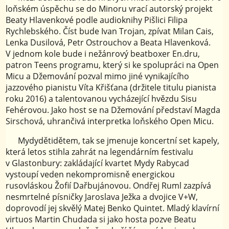
loňském úspěchu se do Minoru vrací autorský projekt
Beaty Hlavenkové podle audioknihy Pišlici Filipa
Rychlebského. Číst bude Ivan Trojan, zpívat Milan Cais,
Lenka Dusilová, Petr Ostrouchov a Beata Hlavenková.
V jednom kole bude i nežánrový beatboxer En.dru,
patron Teens programu, který si ke spolupráci na Open
Micu a Džemování pozval mimo jiné vynikajícího
jazzového pianistu Víta Křišťana (držitele titulu pianista
roku 2016) a talentovanou vycházející hvězdu Sisu
Fehérovou. Jako host se na Džemování představí Magda
Sirschová, uhrančivá interpretka loňského Open Micu.
Mydydětidětem, tak se jmenuje koncertní set kapely,
která letos stihla zahrát na legendárním festivalu
v Glastonbury: zakládající kvartet Mydy Rabycad
vystoupí veden nekompromisně energickou
rusovláskou Žofií Dařbujánovou. Ondřej Ruml zazpívá
nesmrtelné písničky Jaroslava Ježka a dvojice V+W,
doprovodí jej skvělý Matej Benko Quintet. Mladý klavírní
virtuos Martin Chudada si jako hosta pozve Beatu