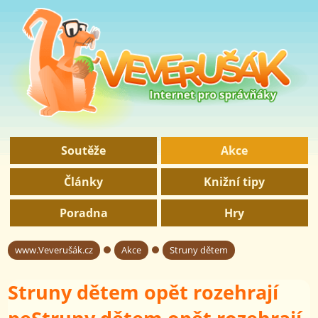
Soutěže
Akce
Články
Knižní tipy
Poradna
Hry
www.Veverušák.cz
Akce
Struny dětem
→
→
Struny dětem opět rozehrají