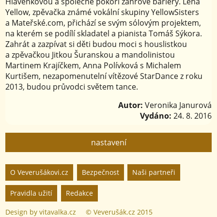
Hlavenkovou a společně pokoří žánrové bariery. Lena
Yellow, zpěvačka známé vokální skupiny YellowSisters
a Mateřské.com, přichází se svým sólovým projektem,
na kterém se podílí skladatel a pianista Tomáš Sýkora.
Zahrát a zazpívat si děti budou moci s houslistkou
a zpěvačkou Jitkou Šuranskou a mandolinistou
Martinem Krajíčkem, Anna Polívková s Michalem
Kurtišem, nezapomenutelní vítězové StarDance z roku
2013, budou průvodci světem tance.
Autor:
Veronika Janurová
Vydáno:
24. 8. 2016
nastavení
Nastavení webu
O Veverušákovi.cz
Bezpečnost
Naši partneři
Pravidla užití
Redakce
zapnuto
vypnuto
Animované
pozadí
Design by
vitavalka.cz
© Veverušák.cz 2015