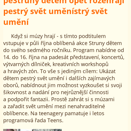
peStruny dětem opět rozehrají
pestrý svět uměnístrý svět
umění
Když si múzy hrají - s tímto podtitulem
vstupuje v půli října oblíbená akce Struny dětem
do svého sedmého ročníku. Program nabídne od
14. do 16. října na padesát představení, koncertů,
výtvarných dílniček, kreativních workshopů
a hravých zón. To vše s jediným cílem: Ukázat
dětem pestrý svět umění i dalších zajímavých
oborů, nabídnout jim možnost vyzkoušet si svoji
šikovnost a nadání pro nejrůznější činnosti
a podpořit fantazii. Prostě zahrát si s múzami
a zařadit svět umění mezi nenahraditelné
oblíbence. Na teenagery pamatuje i letos
programová řada Teens.