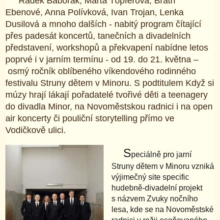
Radek Baborák, Marta Töpferová, Bratři
Ebenové, Anna Polívková, Ivan Trojan, Lenka
Dusilová a mnoho dalších - nabitý program čítající
přes padesát koncertů, tanečních a divadelních
představení, workshopů a překvapení nabídne letos
poprvé i v jarním termínu - od 19. do 21. května –
osmý ročník oblíbeného víkendového rodinného
festivalu Struny dětem v Minoru. S podtitulem Když si
múzy hrají lákají pořadatelé tvořivé děti a teenagery
do divadla Minor, na Novoměstskou radnici i na open
air koncerty či pouliční storytelling přímo ve
Vodičkově ulici.
S
peciálně pro jarní
Struny dětem v Minoru vzniká
výjimečný site specific
hudebně-divadelní projekt
s názvem Zvuky nočního
lesa, kde se na Novoměstské