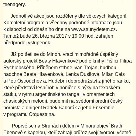
teenagery.
Jednotlivé akce jsou rozděleny dle věkových kategorií.
Kompletní program a všechny podrobné informace jsou
k dispozici od dnešního dne na www.strunydetem.cz.
Tamtéž bude 26. března 2017 v 19.00 hod. zahájen
předprodej vstupenek.
Již po třetí se do Minoru vrací mimořádně úspěšný
autorský projekt Beaty Hlavenkové podle knihy Pišlici Filipa
Rychlebského. Příběhem strhne Ivan Trojan, hudbou
nadchne Beata Hlavenková, Lenka Dusilová, Milan Cais
a Petr Ostrouchov a. Hudební dobrodružství z jiného ranku,
které představí lesní roh v honičce s býky na texaském
statku, v rytmu argentinského tanga i v ornamentech
chasidských melodií, bude mít na svědomí přední český
hornista a dirigent Radek Baborák a jeho Ensemble
v programu Orquestrina.
Poprvé se na Strunách dětem v Minoru objeví Bratři
Ebenové s kapelou, kteří zahrají průřez svojí tvorbou včetně