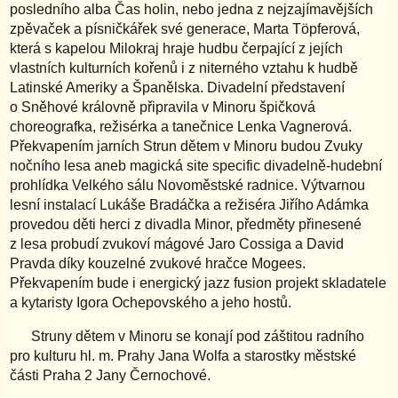
posledního alba Čas holin, nebo jedna z nejzajímavějších
zpěvaček a písničkářek své generace, Marta Töpferová,
která s kapelou Milokraj hraje hudbu čerpající z jejích
vlastních kulturních kořenů i z niterného vztahu k hudbě
Latinské Ameriky a Španělska. Divadelní představení
o Sněhové královně připravila v Minoru špičková
choreografka, režisérka a tanečnice Lenka Vagnerová.
Překvapením jarních Strun dětem v Minoru budou Zvuky
nočního lesa aneb magická site specific divadelně-hudební
prohlídka Velkého sálu Novoměstské radnice. Výtvarnou
lesní instalací Lukáše Bradáčka a režiséra Jiřího Adámka
provedou děti herci z divadla Minor, předměty přinesené
z lesa probudí zvukoví mágové Jaro Cossiga a David
Pravda díky kouzelné zvukové hračce Mogees.
Překvapením bude i energický jazz fusion projekt skladatele
a kytaristy Igora Ochepovského a jeho hostů.
Struny dětem v Minoru se konají pod záštitou radního
pro kulturu hl. m. Prahy Jana Wolfa a starostky městské
části Praha 2 Jany Černochové.