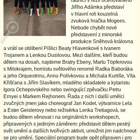
radnici v režii oceňovaného
Jiřího Adámka představí
v hlavní roli kouzelná
zvuková hračka Mogees.
Nebude chybět nové
představení z minorské
produkce Sněhová královna
a vrátí se oblíbení Pišlici Beaty Hlavenkové s Ivanem
Trojanem a Lenkou Dusilovou. Mezi dalšími, kteří budou
dětem na dosah, najdeme Bratry Ebeny, Martu Töpferovou
s Milokrajem, hornistu světového renomé Radka Baboráka
a jeho Orquestrinu, Annu Polívkovou a Michala Kurtiše, Víta
Křišťana s Jiřím Slavíkem, mladého skladatele a kytaristu
Igora Ochepovského nebo swingující zpěvačku Petru
Ernyei s Markem Rejhonem. Řada z nich i další umělci
zvučných jmen jako choreograf Jan Kodet, výtvarnice Lela
a Ester Geislerovy nebo režisérka Lenka Tretiagová, se
budou dětem věnovat i na originálních workshopech,
připravených s jediným záměrem: představit dětem pestrý
svět umění a dalších tvořivých aktivit, umožnit jim nadchnout
se pro umění. Speciální program bude opět připraven i pro