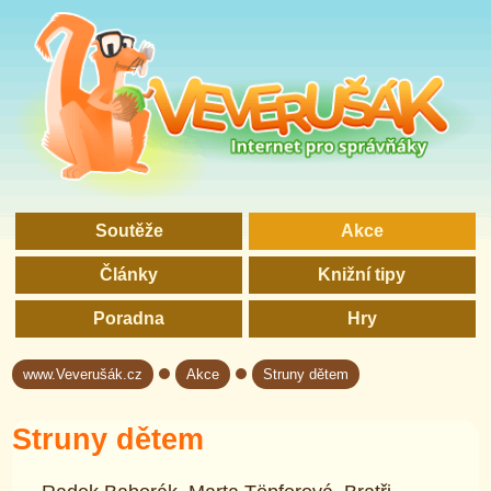
Soutěže
Akce
Články
Knižní tipy
Poradna
Hry
www.Veverušák.cz
Akce
Struny dětem
→
→
Struny dětem