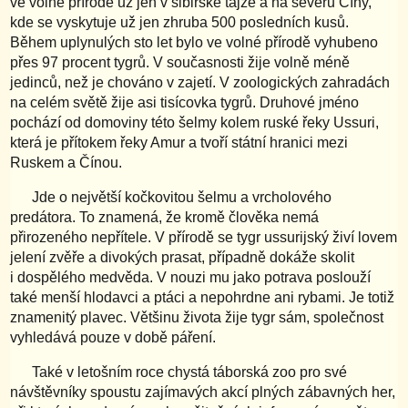
ve volné přírodě už jen v sibiřské tajze a na severu Číny,
kde se vyskytuje už jen zhruba 500 posledních kusů.
Během uplynulých sto let bylo ve volné přírodě vyhubeno
přes 97 procent tygrů. V současnosti žije volně méně
jedinců, než je chováno v zajetí. V zoologických zahradách
na celém světě žije asi tisícovka tygrů. Druhové jméno
pochází od domoviny této šelmy kolem ruské řeky Ussuri,
která je přítokem řeky Amur a tvoří státní hranici mezi
Ruskem a Čínou.
Jde o největší kočkovitou šelmu a vrcholového
predátora. To znamená, že kromě člověka nemá
přirozeného nepřítele. V přírodě se tygr ussurijský živí lovem
jelení zvěře a divokých prasat, případně dokáže skolit
i dospělého medvěda. V nouzi mu jako potrava poslouží
také menší hlodavci a ptáci a nepohrdne ani rybami. Je totiž
znamenitý plavec. Většinu života žije tygr sám, společnost
vyhledává pouze v době páření.
Také v letošním roce chystá táborská zoo pro své
návštěvníky spoustu zajímavých akcí plných zábavných her,