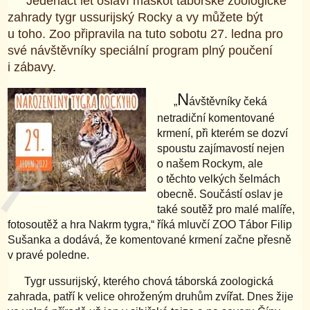
Jedenáct let oslaví maskot táborské zoologické
zahrady tygr ussurijský Rocky a vy můžete být
u toho. Zoo připravila na tuto sobotu 27. ledna pro
své návštěvníky speciální program plný poučení
i zábavy.
N
„
ávštěvníky čeká
netradiční komentované
krmení, při kterém se dozví
spoustu zajímavostí nejen
o našem Rockym, ale
o těchto velkých šelmách
obecně. Součástí oslav je
také soutěž pro malé malíře,
fotosoutěž a hra Nakrm tygra,“ říká mluvčí ZOO Tábor Filip
Sušanka a dodává, že komentované krmení začne přesně
v pravé poledne.
Tygr ussurijský, kterého chová táborská zoologická
zahrada, patří k velice ohroženým druhům zvířat. Dnes žije