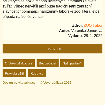
při kterých se dozví mnoho užitečných informací ze světa
zvířat. Vůbec největší akcí bude tradiční letní zahradní
slavnost připomínající narozeniny táborské zoo, která letos
připadá na 30. července.
Zdroj:
ZOO Tábor
Autor:
Veronika Janurová
Vydáno:
29. 1. 2022
nastavení
Nastavení webu
O Veverušákovi.cz
Bezpečnost
Naši partneři
Pravidla užití
Redakce
zapnuto
vypnuto
Animované
pozadí
Design by
vitavalka.cz
© Veverušák.cz 2015
zapnuto
vypnuto
„Cookie“
více
informací
zapnuto
vypnuto
Facebook
Bez
„Cookie“