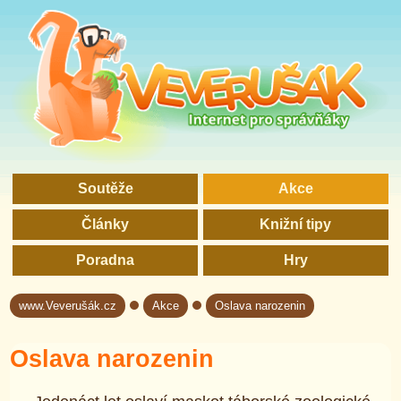
Soutěže
Akce
Články
Knižní tipy
Poradna
Hry
www.Veverušák.cz
Akce
Oslava narozenin
→
→
Oslava narozenin