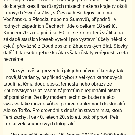
do kterých kreslil na různých místech našeho kraje (v okolí
Trhových Svinů a Zlivi, v Českých Budějovicích, na
Vodňansku a Písecku nebo na Šumavě), případně i v
rodných západních Čechách. Jde o celkem 18 sešitů.
Koncem 70. a na počátku 80. let se k nim Terš vrátil a na
základě starších kreseb vytvořil pro výstavní účely několik
cyklů, převážně z Doudlebska a Zbudovských Blat. Stovky
dalších kreseb z jeho skicáků však zůstaly veřejnosti zcela
neznámé.
Na výstavě se prezentují jak jeho původní kresby, tak
i novější varianty, například výbor z velkých kartonových
tabulí na téma doudlebská řemesla nebo obrazy ze
Zbudovských Blat. Všem zájemcům o regionální historii
připomínáme, že díky moderní technice bude na této
výstavě také možné vůbec poprvé nahlédnout do skicáků
Aloise Terše. Pro srovnání s dnešním stavem míst, která
Terš zachytil ve 40. letech 20. století, pak připravil Petr
Luniaczek soubor svých fotografií.