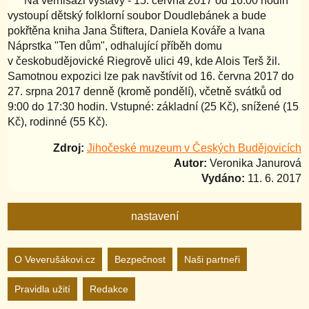
Na vernisáži výstavy - 15. června 2017 od 16:00 hodin
vystoupí dětský folklorní soubor Doudlebánek a bude
pokřtěna kniha Jana Štiftera, Daniela Kováře a Ivana
Náprstka "Ten dům", odhalující příběh domu
v českobudějovické Riegrově ulici 49, kde Alois Terš žil.
Samotnou expozici lze pak navštívit od 16. června 2017 do
27. srpna 2017 denně (kromě pondělí), včetně svátků od
9:00 do 17:30 hodin. Vstupné: základní (25 Kč), snížené (15
Kč), rodinné (55 Kč).
Zdroj:
Jihočeské muzeum v Českých Budějovicích
Autor:
Veronika Janurová
Vydáno:
11. 6. 2017
nastavení
Nastavení webu
O Veverušákovi.cz
Bezpečnost
Naši partneři
Pravidla užití
Redakce
zapnuto
vypnuto
Animované
pozadí