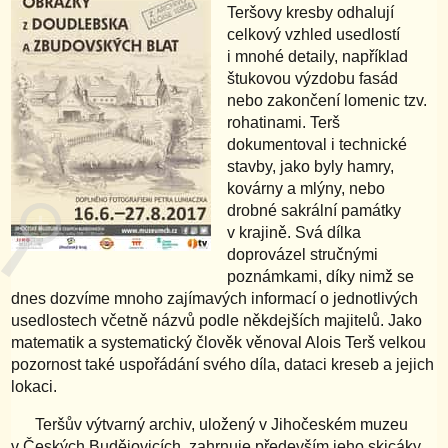
Teršovy kresby odhalují
celkový vzhled usedlostí
i mnohé detaily, například
štukovou výzdobu fasád
nebo zakončení lomenic tzv.
rohatinami. Terš
dokumentoval i technické
stavby, jako byly hamry,
kovárny a mlýny, nebo
drobné sakrální památky
v krajině. Svá dílka
doprovázel stručnými
poznámkami, díky nimž se
dnes dozvíme mnoho zajímavých informací o jednotlivých
usedlostech včetně názvů podle někdejších majitelů. Jako
matematik a systematický člověk věnoval Alois Terš velkou
pozornost také uspořádání svého díla, dataci kreseb a jejich
lokaci.
Teršův výtvarný archiv, uložený v Jihočeském muzeu
v Českých Budějovicích, zahrnuje především jeho skicáky,