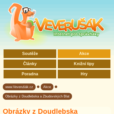
Soutěže
Akce
Články
Knižní tipy
Poradna
Hry
www.Veverušák.cz
Akce
→
→
Obrázky z Doudlebska a Zbudovských Blat
Obrázky z Doudlebska