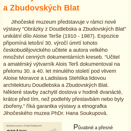
a Zbudovských Blat
Jihočeské muzeum představuje v rámci nové
výstavy "Obrázky z Doudlebska a Zbudovských Blat"
unikátní dílo Aloise Terše (1910 - 1987). Expozice
připomíná letošní 30. výročí úmrtí tohoto
českobudějovického učitele a autora velkého
množství cenných dokumentárních kreseb. "Učitel
a amatérský výtvarník Alois Terš dokumentoval na
přelomu 30. a 40. let minulého století pod vlivem
Aloise Moravce a Ladislava Stehlíka lidovou
architekturu Doudlebska a Zbudovských Blat.
Některé stavby zachytil doslova v hodině dvanácté,
krátce před tím, než podlehly přestavbám nebo byly
zbořeny," říká garantka výstavy a etnografka
Jihočeského muzea PhDr. Hana Soukupová.
P
ůvabné a přesné