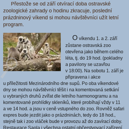
Přestože se od září otvírací doba ostravské
zoologické zahrady o hodinu zkracuje, poslední
prázdninový víkend si mohou návštěvníci užít letní
program.
O
víkendu 1. a 2. září
zůstane ostravská zoo
otevřena jako během celého
léta, tj. do 19 hod. (pokladny
a pavilony se uzavřou
v 18:00). Na sobotu 1. září je
připravena i akce
u příležitosti Mezinárodního dne supů. Po oba víkendové
dny se mohou návštěvníci těšit i na komentovaná setkání
u vybraných druhů zvířat dle letního harmonogramu a na
komentované prohlídky skleníků, které probíhají vždy v 11
a ve 14 hod. a jsou v ceně vstupného do zoo. Rovněž safari
expres bude jezdit jako o prázdninách, tedy do 18 hod.,
stejně tak i zoo vláček bude v provozu až do zavírací doby.
Restaurace Saola i všechna ostatní občerstvovací zařízení