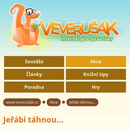
Soutěže
Akce
Články
Knižní tipy
Poradna
Hry
www.Veverušák.cz
Akce
Jeřábi táhnou…
→
→
Jeřábi táhnou…