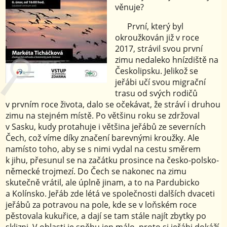
věnuje?
První, který byl
okroužkován již v roce
2017, strávil svou první
zimu nedaleko hnízdiště na
Českolipsku. Jelikož se
jeřábi učí svou migrační
trasu od svých rodičů
v prvním roce života, dalo se očekávat, že stráví i druhou
zimu na stejném místě. Po většinu roku se zdržoval
v Sasku, kudy protahuje i většina jeřábů ze severních
Čech, což víme díky značení barevnými kroužky. Ale
namísto toho, aby se s nimi vydal na cestu směrem
k jihu, přesunul se na začátku prosince na česko-polsko-
německé trojmezí. Do Čech se nakonec na zimu
skutečně vrátil, ale úplně jinam, a to na Pardubicko
a Kolínsko. Jeřáb zde létá ve společnosti dalších dvaceti
jeřábů za potravou na pole, kde se v loňském roce
pěstovala kukuřice, a dají se tam stále najít zbytky po
sklizni. V oblasti je sněhu jen málo, proto si jeřábi dokáží