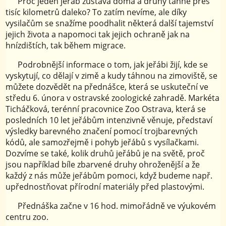
Proč jeden jeřáb zůstává doma a druhý táhne přes
tisíc kilometrů daleko? To zatím nevíme, ale díky
vysilačům se snažíme poodhalit některá další tajemství
jejich života a napomoci tak jejich ochraně jak na
hnízdištích, tak během migrace.
Podrobnější informace o tom, jak jeřábi žijí, kde se
vyskytují, co dělají v zimě a kudy táhnou na zimoviště, se
můžete dozvědět na přednášce, která se uskuteční ve
středu 6. února v ostravské zoologické zahradě. Markéta
Ticháčková, terénní pracovnice Zoo Ostrava, která se
posledních 10 let jeřábům intenzivně věnuje, představí
výsledky barevného značení pomocí trojbarevných
kódů, ale samozřejmě i pohyb jeřábů s vysílačkami.
Dozvíme se také, kolik druhů jeřábů je na světě, proč
jsou například bíle zbarvené druhy ohroženější a že
každý z nás může jeřábům pomoci, když budeme např.
upřednostňovat přírodní materiály před plastovými.
Přednáška začne v 16 hod. mimořádně ve výukovém
centru zoo.