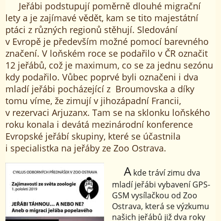
Jeřábi podstupují poměrně dlouhé migrační
lety a je zajímavé vědět, kam se tito majestátní
ptáci z různých regionů stěhují. Sledování
v Evropě je především možné pomocí barevného
značení. V loňském roce se podařilo v ČR označit
12 jeřábů, což je maximum, co se za jednu sezónu
kdy podařilo. Vůbec poprvé byli označeni i dva
mladí jeřábi pocházející z Broumovska a díky
tomu víme, že zimují v jihozápadní Francii,
v rezervaci Arjuzanx. Tam se na sklonku loňského
roku konala i devátá mezinárodní konference
Evropské jeřábí skupiny, které se účastnila
i specialistka na jeřáby ze Zoo Ostrava.
A
kde tráví zimu dva
mladí jeřábi vybavení GPS-
GSM vysílačkou od Zoo
Ostrava, která se výzkumu
našich jeřábů již dva roky