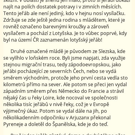
najít na polích dostatek potravy i v zimních měsících.
Tento jeřáb ale není jediný, kdo v hejnu nosí vysílačku.
Zdržuje se zde ještě jedna rodina s mládětem, které je
rovněž označeno barevnými kroužky a zároveň
vysílačem a pochází z Lotyšska. Je to vůbec poprvé, kdy
byl na území ČR zaznamenán lotyšský jeřáb!
Druhé označené mládě je původem ze Slezska, kde
se vylíhlo v loňském roce. Byli jsme napjati, zda využije
stejnou migrační trasu, tedy zápodoevropskou, jako
jeřábi pocházející ze severních Čech, nebo se vydá
směrem východním, protože jeho první cesta vedla sto
kilometrů přímo na sever. Ale potom se přeci jen vydal
západním směrem přes Německo do Francie a strávil
nějaký čas u řeky Loire, kde nocoval ve společnosti
několika tisíc jeřábů v nivě řeky, což je v Evropě
výjimečný úkaz. Potom se vydal dále na jih, po
několikadenním odpočinku v Arjuzanx překonal
Pyreneje a doletěl do Španělska, kde je do teď.