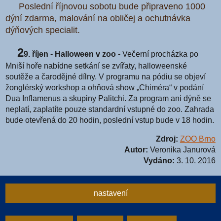
Poslední říjnovou sobotu bude připraveno 1000
dýní zdarma, malování na obličej a ochutnávka
dýňových specialit.
2
9. říjen - Halloween v zoo
- Večerní procházka po
Mniší hoře nabídne setkání se zvířaty, halloweenské
soutěže a čarodějné dílny. V programu na pódiu se objeví
žonglérský workshop a ohňová show „Chiméra“ v podání
Dua Inflamenus a skupiny Palitchi. Za program ani dýně se
neplatí, zaplatíte pouze standardní vstupné do zoo. Zahrada
bude otevřená do 20 hodin, poslední vstup bude v 18 hodin.
Zdroj:
ZOO Brno
Autor:
Veronika Janurová
Vydáno:
3. 10. 2016
nastavení