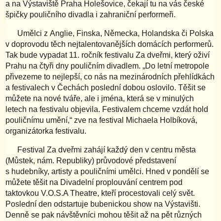
a na Výstaviště Praha Holešovice, čekají tu na vás české
špičky pouličního divadla i zahraniční performeři.
Umělci z Anglie, Finska, Německa, Holandska či Polska
v doprovodu těch nejtalentovanějších domácích performerů.
Tak bude vypadat 11. ročník festivalu Za dveřmi, který oživí
Prahu na čtyři dny pouličním divadlem. „Do letní metropole
přivezeme to nejlepší, co nás na mezinárodních přehlídkách
a festivalech v Čechách poslední dobou oslovilo. Těšit se
můžete na nové tváře, ale i jména, která se v minulých
letech na festivalu objevila. Festivalem chceme vzdát hold
pouličnímu umění,“ zve na festival Michaela Holbíková,
organizátorka festivalu.
Festival Za dveřmi zahájí každý den v centru města
(Můstek, nám. Republiky) průvodové představení
s hudebníky, artisty a pouličními umělci. Hned v pondělí se
můžete těšit na Divadelní proplouvání centrem pod
taktovkou V.O.S.A Theatre, kteří procestovali celý svět.
Poslední den odstartuje bubenickou show na Výstavišti.
Denně se pak návštěvníci mohou těšit až na pět různých