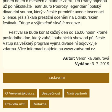
příběh nejen o městech a planetě Zemi. Do Prahy přijedou
už po několikáté Teatr Biuro Podrozy, legendární polský
divadelní soubor, který v české premiéře uvede inscenaci
Silence, jež získala prestižní ocenění na Edinburském
festivalu Fringe a výjimečně skvělé recenze.
Festival se bude konat každý den od 16.00 hodin kromě
posledního dne, který zahájí bubenická show od půl šesté.
Vstup na veškerý program vyjma divadelní bojovky je
zdarma. Více informací najdete na www.zadvermi.cz.
Autor:
Veronika Janurová
Vydáno:
3. 7. 2019
nastavení
Nastavení webu
O Veverušákovi.cz
Bezpečnost
Naši partneři
Pravidla užití
Redakce
zapnuto
vypnuto
Animované
pozadí