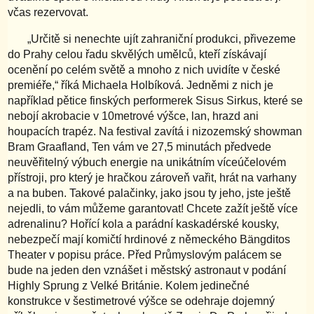
včas rezervovat.
„Určitě si nenechte ujít zahraniční produkci, přivezeme
do Prahy celou řadu skvělých umělců, kteří získávají
ocenění po celém světě a mnoho z nich uvidíte v české
premiéře,“ říká Michaela Holbíková. Jedněmi z nich je
například pětice finských performerek Sisus Sirkus, které se
nebojí akrobacie v 10metrové výšce, lan, hrazd ani
houpacích trapéz. Na festival zavítá i nizozemský showman
Bram Graafland, Ten vám ve 27,5 minutách předvede
neuvěřitelný výbuch energie na unikátním víceúčelovém
přístroji, pro který je hračkou zároveň vařit, hrát na varhany
a na buben. Takové palačinky, jako jsou ty jeho, jste ještě
nejedli, to vám můžeme garantovat! Chcete zažít ještě více
adrenalinu? Hořící kola a parádní kaskadérské kousky,
nebezpečí mají komičtí hrdinové z německého Bängditos
Theater v popisu práce. Před Průmyslovým palácem se
bude na jeden den vznášet i městský astronaut v podání
Highly Sprung z Velké Británie. Kolem jedinečné
konstrukce v šestimetrové výšce se odehraje dojemný