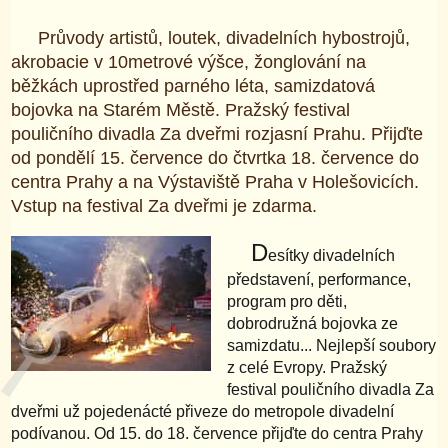
Průvody artistů, loutek, divadelních hybostrojů,
akrobacie v 10metrové výšce, žonglování na
běžkách uprostřed parného léta, samizdatová
bojovka na Starém Městě. Pražský festival
pouličního divadla Za dveřmi rozjasní Prahu. Přijďte
od pondělí 15. července do čtvrtka 18. července do
centra Prahy a na Výstaviště Praha v Holešovicích.
Vstup na festival Za dveřmi je zdarma.
D
esítky divadelních
představení, performance,
program pro děti,
dobrodružná bojovka ze
samizdatu... Nejlepší soubory
z celé Evropy. Pražský
festival pouličního divadla Za
dveřmi už pojedenácté přiveze do metropole divadelní
podívanou. Od 15. do 18. července přijďte do centra Prahy