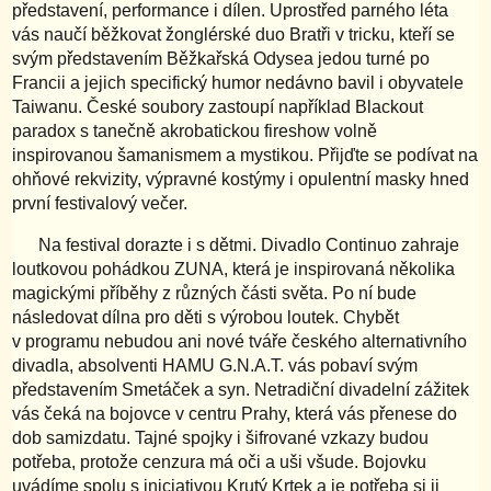
představení, performance i dílen. Uprostřed parného léta
vás naučí běžkovat žonglérské duo Bratři v tricku, kteří se
svým představením Běžkařská Odysea jedou turné po
Francii a jejich specifický humor nedávno bavil i obyvatele
Taiwanu. České soubory zastoupí například Blackout
paradox s tanečně akrobatickou fireshow volně
inspirovanou šamanismem a mystikou. Přijďte se podívat na
ohňové rekvizity, výpravné kostýmy i opulentní masky hned
první festivalový večer.
Na festival dorazte i s dětmi. Divadlo Continuo zahraje
loutkovou pohádkou ZUNA, která je inspirovaná několika
magickými příběhy z různých části světa. Po ní bude
následovat dílna pro děti s výrobou loutek. Chybět
v programu nebudou ani nové tváře českého alternativního
divadla, absolventi HAMU G.N.A.T. vás pobaví svým
představením Smetáček a syn. Netradiční divadelní zážitek
vás čeká na bojovce v centru Prahy, která vás přenese do
dob samizdatu. Tajné spojky i šifrované vzkazy budou
potřeba, protože cenzura má oči a uši všude. Bojovku
uvádíme spolu s iniciativou Krutý Krtek a je potřeba si ji