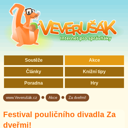
Soutěže
Akce
Články
Knižní tipy
Poradna
Hry
www.Veverušák.cz
Akce
Za dveřmi!
→
→
Festival pouličního divadla Za
dveřmi!