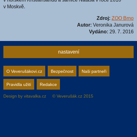
v Moskvě.
Zdroj:
ZOO Brno
Autor:
Veronika Janurová
Vydáno:
29. 7. 2016
nastavení
Nastavení webu
O Veverušákovi.cz
Bezpečnost
Naši partneři
Pravidla užití
Redakce
zapnuto
vypnuto
Animované
pozadí
Design by
vitavalka.cz
© Veverušák.cz 2015
zapnuto
vypnuto
„Cookie“
více
informací
zapnuto
vypnuto
Facebook
Bez
„Cookie“
nelze
zapnuto
vypnuto
Google+