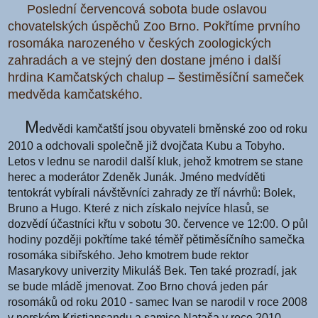
Poslední červencová sobota bude oslavou
chovatelských úspěchů Zoo Brno. Pokřtíme prvního
rosomáka narozeného v českých zoologických
zahradách a ve stejný den dostane jméno i další
hrdina Kamčatských chalup – šestiměsíční sameček
medvěda kamčatského.
M
edvědi kamčatští jsou obyvateli brněnské zoo od roku
2010 a odchovali společně již dvojčata Kubu a Tobyho.
Letos v lednu se narodil další kluk, jehož kmotrem se stane
herec a moderátor Zdeněk Junák. Jméno medvíděti
tentokrát vybírali návštěvníci zahrady ze tří návrhů: Bolek,
Bruno a Hugo. Které z nich získalo nejvíce hlasů, se
dozvědí účastníci křtu v sobotu 30. července ve 12:00. O půl
hodiny později pokřtíme také téměř pětiměsíčního samečka
rosomáka sibiřského. Jeho kmotrem bude rektor
Masarykovy univerzity Mikuláš Bek. Ten také prozradí, jak
se bude mládě jmenovat. Zoo Brno chová jeden pár
rosomáků od roku 2010 - samec Ivan se narodil v roce 2008
v norském Kristiansandu a samice Nataša v roce 2010