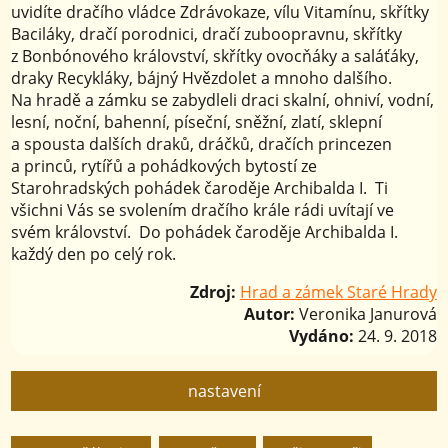
uvidíte dračího vládce Zdrávokaze, vílu Vitamínu, skřítky
Baciláky, dračí porodnici, dračí zuboopravnu, skřítky
z Bonbónového království, skřítky ovocňáky a saláťáky,
draky Recykláky, bájný Hvězdolet a mnoho dalšího.
Na hradě a zámku se zabydleli draci skalní, ohniví, vodní,
lesní, noční, bahenní, píseční, sněžní, zlatí, sklepní
a spousta dalších draků, dráčků, dračích princezen
a princů, rytířů a pohádkových bytostí ze
Starohradských pohádek čaroděje Archibalda I. Ti
všichni Vás se svolením dračího krále rádi uvítají ve
svém království. Do pohádek čaroděje Archibalda I.
každý den po celý rok.
Zdroj:
Hrad a zámek Staré Hrady
Autor:
Veronika Janurová
Vydáno:
24. 9. 2018
nastavení