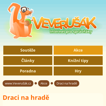
Soutěže
Akce
Články
Knižní tipy
Poradna
Hry
www.Veverušák.cz
Akce
Draci na hradě
→
→
Draci na hradě