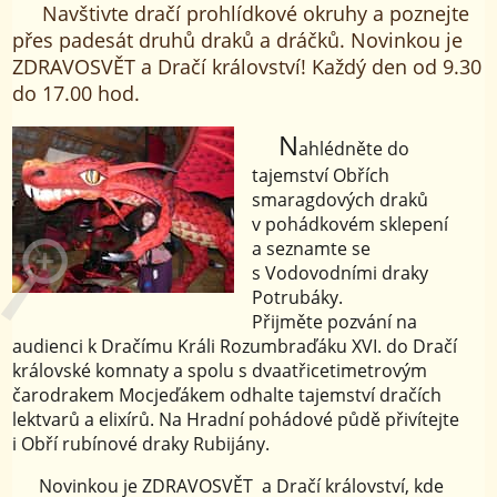
Navštivte dračí prohlídkové okruhy a poznejte
přes padesát druhů draků a dráčků. Novinkou je
ZDRAVOSVĚT a Dračí království! Každý den od 9.30
do 17.00 hod.
N
ahlédněte do
tajemství Obřích
smaragdových draků
v pohádkovém sklepení
a seznamte se
s Vodovodními draky
Potrubáky.
Přijměte pozvání na
audienci k Dračímu Králi Rozumbraďáku XVI. do Dračí
královské komnaty a spolu s dvaatřicetimetrovým
čarodrakem Mocjeďákem odhalte tajemství dračích
lektvarů a elixírů. Na Hradní pohádové půdě přivítejte
i Obří rubínové draky Rubijány.
Novinkou je ZDRAVOSVĚT a Dračí království, kde