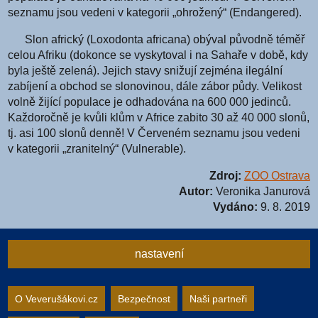
seznamu jsou vedeni v kategorii „ohrožený“ (Endangered).
Slon africký (Loxodonta africana) obýval původně téměř
celou Afriku (dokonce se vyskytoval i na Sahaře v době, kdy
byla ještě zelená). Jejich stavy snižují zejména ilegální
zabíjení a obchod se slonovinou, dále zábor půdy. Velikost
volně žijící populace je odhadována na 600 000 jedinců.
Každoročně je kvůli klům v Africe zabito 30 až 40 000 slonů,
tj. asi 100 slonů denně! V Červeném seznamu jsou vedeni
v kategorii „zranitelný“ (Vulnerable).
Zdroj:
ZOO Ostrava
Autor:
Veronika Janurová
Vydáno:
9. 8. 2019
nastavení
Nastavení webu
O Veverušákovi.cz
Bezpečnost
Naši partneři