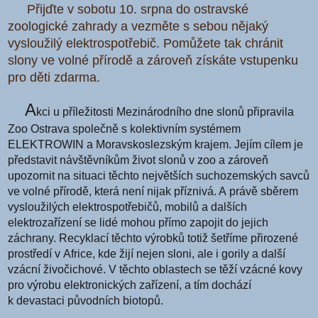
Přijďte v sobotu 10. srpna do ostravské
zoologické zahrady a vezměte s sebou nějaký
vysloužilý elektrospotřebič. Pomůžete tak chránit
slony ve volné přírodě a zároveň získáte vstupenku
pro děti zdarma.
A
kci u příležitosti Mezinárodního dne slonů připravila
Zoo Ostrava společně s kolektivním systémem
ELEKTROWIN a Moravskoslezským krajem. Jejím cílem je
představit návštěvníkům život slonů v zoo a zároveň
upozornit na situaci těchto největších suchozemských savců
ve volné přírodě, která není nijak příznivá. A právě sběrem
vysloužilých elektrospotřebičů, mobilů a dalších
elektrozařízení se lidé mohou přímo zapojit do jejich
záchrany. Recyklací těchto výrobků totiž šetříme přirozené
prostředí v Africe, kde žijí nejen sloni, ale i gorily a další
vzácní živočichové. V těchto oblastech se těží vzácné kovy
pro výrobu elektronických zařízení, a tím dochází
k devastaci původních biotopů.