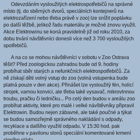
Odevzdáním vysloužilých elektrospotřebičů na správné
místo (tj. do sběrných dvorů, speciálních kontejnerů na
elektrozařízení nebo třeba právě v zoo) lze snížit poptávku
po další těžbě, jelikož řadu materiálu je možné znovu využít.
Akce Elektrowinu se koná pravidelně již od roku 2010, za
dobu trvání návštěvníci donesli více než 3 700 vysloužilých
spotřebičů.
A na co se mohou návštěvníci v sobotu v Zoo Ostrava
těšit? Před zoologickou zahradou bude od 9. hodiny
probíhat sběr starých a nefunkčních elektrospotřebičů. Za
ně získají děti volný vstup do zoo (volná vstupenka bude
platná pouze v den akce). Přinášet lze vysloužilý fén, holicí
strojek, varnou konvici, ale třeba také vysavač, mikrovlnnou
troubu, pračku či ledničku... Po celý den budou v areálu zoo
probíhat aktivity, které pro malé i velké návštěvníky připravil
Elektrowin. Budou nejen zábavné, ale také poučné a týkat
se budou samozřejmě správného nakládání s odpady,
recyklace a dalšího využití odpadu. V 15:30 hod. pak
proběhne v pavilonu slonů speciální komentované krmení
sloního stáda.