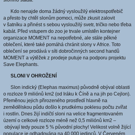
Kdo nenajde doma žádný vysloužilý elektrospotřebič
a přesto by chtěl slonům pomoci, může zkusit zalovit
v šatníku a přinést s sebou vysloužilý svetr, tričko nebo třeba
kabát. Před vstupem do zoo je trvale umístěn kontejner
organizace MOMENT na nepotřebné, ale stále pěkné
oblečení, které také pomáhá chránit slony v Africe. Toto
oblečení se prodává v síti dobročinných second handů
MOMENT a výtěžek z prodeje putuje na podporu projektu
Save Elephants.
SLONI V OHROŽENÍ
Slon indický (Elephas maximus) původně obýval oblasti
o rozloze 9 miliónů km2 (od Iráku k Číně a na jih po Cejlon).
Přeměnou jejich přirozeného prostředí hlavně na
zemědělskou půdu došlo k prudkému poklesu počtu zvířat
i rostlin. Dnes žijí indičtí sloni na velice fragmentovaném
území o celkové rozloze méně než 0,5 miliónů km2 –
obývají tedy pouze 5 % původní plochy! Velikost volně žijící
populace je odhadována na 40 000 jedinců. V Červeném