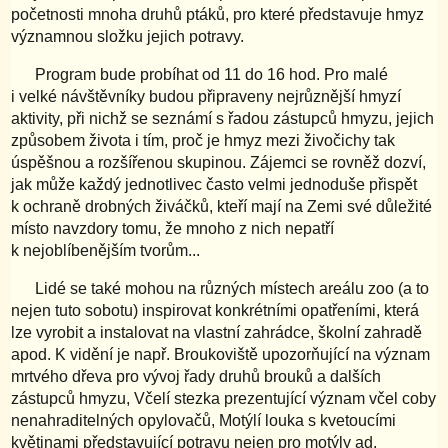
početnosti mnoha druhů ptáků, pro které představuje hmyz
významnou složku jejich potravy.
Program bude probíhat od 11 do 16 hod. Pro malé
i velké návštěvníky budou připraveny nejrůznější hmyzí
aktivity, při nichž se seznámí s řadou zástupců hmyzu, jejich
způsobem života i tím, proč je hmyz mezi živočichy tak
úspěšnou a rozšířenou skupinou. Zájemci se rovněž dozví,
jak může každý jednotlivec často velmi jednoduše přispět
k ochraně drobných živáčků, kteří mají na Zemi své důležité
místo navzdory tomu, že mnoho z nich nepatří
k nejoblíbenějším tvorům...
Lidé se také mohou na různých místech areálu zoo (a to
nejen tuto sobotu) inspirovat konkrétními opatřeními, která
lze vyrobit a instalovat na vlastní zahrádce, školní zahradě
apod. K vidění je např. Broukoviště upozorňující na význam
mrtvého dřeva pro vývoj řady druhů brouků a dalších
zástupců hmyzu, Včelí stezka prezentující význam včel coby
nenahraditelných opylovačů, Motýlí louka s kvetoucími
květinami představující potravu nejen pro motýly ad.