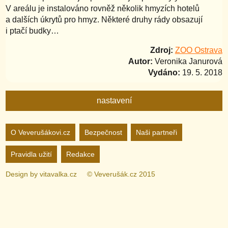
V areálu je instalováno rovněž několik hmyzích hotelů
a dalších úkrytů pro hmyz. Některé druhy rády obsazují
i ptačí budky…
Zdroj:
ZOO Ostrava
Autor:
Veronika Janurová
Vydáno:
19. 5. 2018
nastavení
Nastavení webu
O Veverušákovi.cz
Bezpečnost
Naši partneři
Pravidla užití
Redakce
zapnuto
vypnuto
Animované
pozadí
Design by
vitavalka.cz
© Veverušák.cz 2015
zapnuto
vypnuto
„Cookie“
více
informací
zapnuto
vypnuto
Facebook
Bez
„Cookie“