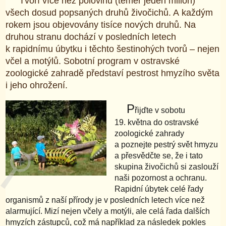
Tvoří více než polovinu (téměř jeden milion)
všech dosud popsaných druhů živočichů. A každým
rokem jsou objevovány tisíce nových druhů. Na
druhou stranu dochází v posledních letech
k rapidnímu úbytku i těchto šestinohých tvorů – nejen
včel a motýlů. Sobotní program v ostravské
zoologické zahradě představí pestrost hmyzího světa
i jeho ohrožení.
P
řijďte v sobotu
19. května do ostravské
zoologické zahrady
a poznejte pestrý svět hmyzu
a přesvědčte se, že i tato
skupina živočichů si zaslouží
naši pozornost a ochranu.
Rapidní úbytek celé řady
organismů z naší přírody je v posledních letech více než
alarmující. Mizí nejen včely a motýli, ale celá řada dalších
hmyzích zástupců, což má například za následek pokles