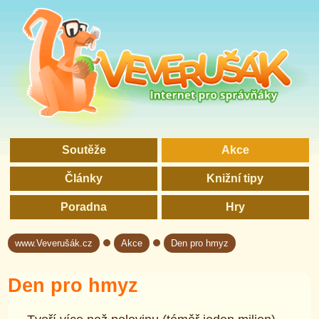
Soutěže
Akce
Články
Knižní tipy
Poradna
Hry
www.Veverušák.cz
Akce
Den pro hmyz
→
→
Den pro hmyz