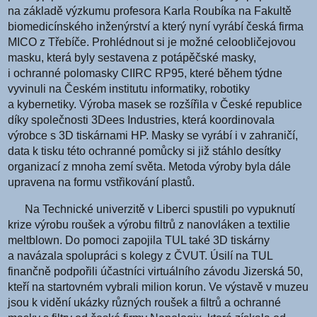
na základě výzkumu profesora Karla Roubíka na Fakultě
biomedicínského inženýrství a který nyní vyrábí česká firma
MICO z Třebíče. Prohlédnout si je možné celoobličejovou
masku, která byly sestavena z potápěčské masky,
i ochranné polomasky CIIRC RP95, které během týdne
vyvinuli na Českém institutu informatiky, robotiky
a kybernetiky. Výroba masek se rozšířila v České republice
díky společnosti 3Dees Industries, která koordinovala
výrobce s 3D tiskárnami HP. Masky se vyrábí i v zahraničí,
data k tisku této ochranné pomůcky si již stáhlo desítky
organizací z mnoha zemí světa. Metoda výroby byla dále
upravena na formu vstřikování plastů.
Na Technické univerzitě v Liberci spustili po vypuknutí
krize výrobu roušek a výrobu filtrů z nanovláken a textilie
meltblown. Do pomoci zapojila TUL také 3D tiskárny
a navázala spolupráci s kolegy z ČVUT. Úsilí na TUL
finančně podpořili účastníci virtuálního závodu Jizerská 50,
kteří na startovném vybrali milion korun. Ve výstavě v muzeu
jsou k vidění ukázky různých roušek a filtrů a ochranné