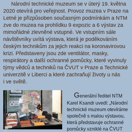
Národní technické muzeum se v úterý 19. května
2020 otevírá pro veřejnost. Provoz muzea v Praze na
Letné je přizpůsoben současným podmínkám a NTM
zve do muzea na prohlídku 9 expozic a 6 výstav za
mimořádné zlevněné vstupné. Ve vstupním sále
návštěvníky uvítá výstava, která je poděkováním
českým technikům za jejich reakci na koronavirovou
krizi. Představeny jsou zde ventilátor, masky,
respirátory a další ochranné pomůcky, které vyvinuly
týmy vědců a techniků na ČVUT v Praze a Technické
univerzitě v Liberci a které zachraňují životy u nás
i ve světě.
G
enerální ředitel NTM
Karel Ksandr uvedl: „Národní
technické muzeum otevíráme
společně s malou výstavou,
která představuje ochranné
pomůcky vzniklé na ČVUT