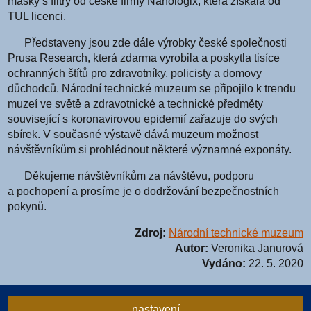
masky s filtry od české firmy Nanologix, která získala od
TUL licenci.
Představeny jsou zde dále výrobky české společnosti
Prusa Research, která zdarma vyrobila a poskytla tisíce
ochranných štítů pro zdravotníky, policisty a domovy
důchodců. Národní technické muzeum se připojilo k trendu
muzeí ve světě a zdravotnické a technické předměty
související s koronavirovou epidemií zařazuje do svých
sbírek. V současné výstavě dává muzeum možnost
návštěvníkům si prohlédnout některé významné exponáty.
Děkujeme návštěvníkům za návštěvu, podporu
a pochopení a prosíme je o dodržování bezpečnostních
pokynů.
Zdroj:
Národní technické muzeum
Autor:
Veronika Janurová
Vydáno:
22. 5. 2020
nastavení