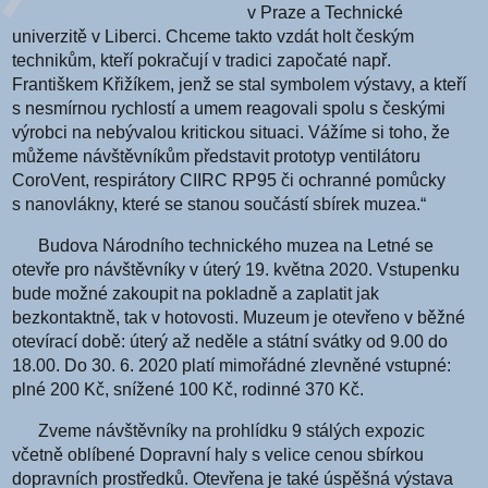
v Praze a Technické
univerzitě v Liberci. Chceme takto vzdát holt českým
technikům, kteří pokračují v tradici započaté např.
Františkem Křižíkem, jenž se stal symbolem výstavy, a kteří
s nesmírnou rychlostí a umem reagovali spolu s českými
výrobci na nebývalou kritickou situaci. Vážíme si toho, že
můžeme návštěvníkům představit prototyp ventilátoru
CoroVent, respirátory CIIRC RP95 či ochranné pomůcky
s nanovlákny, které se stanou součástí sbírek muzea.“
Budova Národního technického muzea na Letné se
otevře pro návštěvníky v úterý 19. května 2020. Vstupenku
bude možné zakoupit na pokladně a zaplatit jak
bezkontaktně, tak v hotovosti. Muzeum je otevřeno v běžné
otevírací době: úterý až neděle a státní svátky od 9.00 do
18.00. Do 30. 6. 2020 platí mimořádné zlevněné vstupné:
plné 200 Kč, snížené 100 Kč, rodinné 370 Kč.
Zveme návštěvníky na prohlídku 9 stálých expozic
včetně oblíbené Dopravní haly s velice cenou sbírkou
dopravních prostředků. Otevřena je také úspěšná výstava