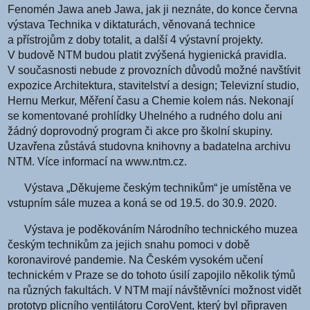
Fenomén Jawa aneb Jawa, jak ji neznáte, do konce června
výstava Technika v diktaturách, věnovaná technice
a přístrojům z doby totalit, a další 4 výstavní projekty.
V budově NTM budou platit zvýšená hygienická pravidla.
V současnosti nebude z provozních důvodů možné navštívit
expozice Architektura, stavitelství a design; Televizní studio,
Hernu Merkur, Měření času a Chemie kolem nás. Nekonají
se komentované prohlídky Uhelného a rudného dolu ani
žádný doprovodný program či akce pro školní skupiny.
Uzavřena zůstává studovna knihovny a badatelna archivu
NTM. Více informací na www.ntm.cz.
Výstava „Děkujeme českým technikům“ je umístěna ve
vstupním sále muzea a koná se od 19.5. do 30.9. 2020.
Výstava je poděkováním Národního technického muzea
českým technikům za jejich snahu pomoci v době
koronavirové pandemie. Na Českém vysokém učení
technickém v Praze se do tohoto úsilí zapojilo několik týmů
na různých fakultách. V NTM mají návštěvníci možnost vidět
prototyp plicního ventilátoru CoroVent, který byl připraven