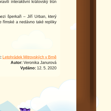
ili interaktivní královský trůn
zi šperkaři – Jiří Urban, který
íše římské a nedávno také repliky
:
Letohrádek Mitrovských v Brně
Autor:
Veronika Janurová
Vydáno:
12. 5. 2020