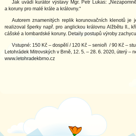
Jak uvádí kurátor výstavy Mgr. Petr Lukas: „Nezapomněli
a koruny pro malé krále a královny.“
Autorem znamenitých replik korunovačních klenotů je j
realizoval šperky např. pro anglickou královnu Alžbětu II., 
cášské a lombardské koruny. Detaily postupů výroby zachyc
Vstupné: 150 Kč – dospělí / 120 Kč – senioři / 90 Kč – stu
Letohrádek Mitrovských v Brně, 12. 5. – 28. 6. 2020, úterý – 
www.letohradekbrno.cz