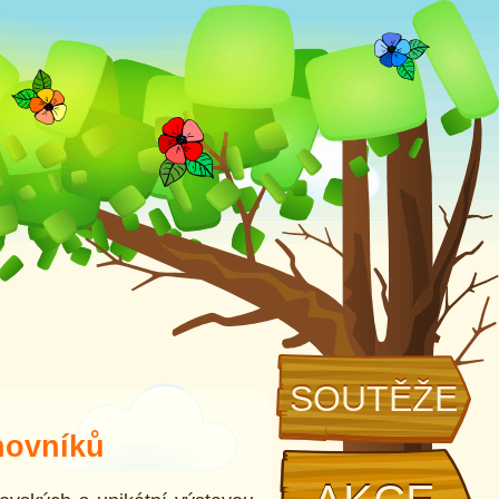
SOUTĚŽE
novníků