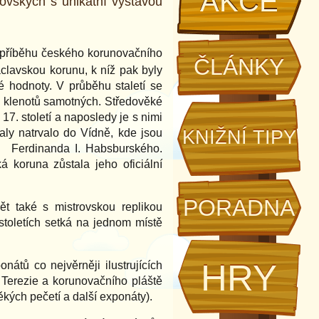
AKCE
ovských s unikátní výstavou
u příběhu českého korunovačního
ČLÁNKY
áclavskou korunu, k níž pak byly
é hodnoty. V průběhu staletí se
ké klenotů samotných. Středověké
17. století a naposledy je s nimi
KNIŽNÍ TIPY
aly natrvalo do Vídně, kde jsou
i Ferdinanda I. Habsburského.
 koruna zůstala jeho oficiální
PORADNA
t také s mistrovskou replikou
stoletích setká na jednom místě
HRY
átů co nejvěrněji ilustrujících
 Terezie a korunovačního pláště
věkých pečetí a další exponáty).