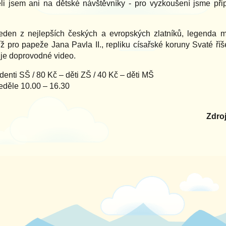
 jsem ani na dětské návštěvníky - pro vyzkoušení jsme připrav
eden z nejlepších českých a evropských zlatníků, legenda me
kříž pro papeže Jana Pavla II., repliku císařské koruny Svaté ř
uje doprovodné video.
denti SŠ / 80 Kč – děti ZŠ / 40 Kč – děti MŠ
neděle 10.00 – 16.30
Zdroj