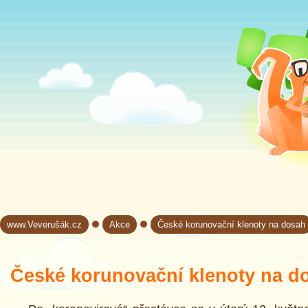
www.Veverušák.cz
Akce
České korunovační klenoty na dosah
→
→
České korunovační klenoty na d