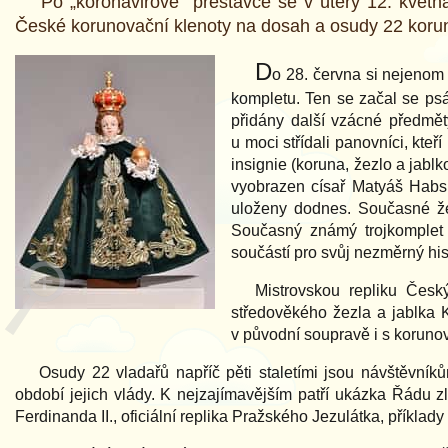
Po „koronavirové“ přestávce se v úterý 12. květn
České korunovační klenoty na dosah a osudy 22 kor
D
o 28. června si nejenom
kompletu. Ten se začal se psá
přidány další vzácné předměty
u moci střídali panovníci, kt
insignie (koruna, žezlo a jabl
vyobrazen císař Matyáš Habsbu
uloženy dodnes. Současné že
Současný známý trojkomplet p
součástí pro svůj nezměrný his
Mistrovskou repliku Česk
středověkého žezla a jablka 
v původní soupravě i s korun
Osudy 22 vladařů napříč pěti staletími jsou návštěvníků
období jejich vlády. K nejzajímavějším patří ukázka Řádu z
Ferdinanda II., oficiální replika Pražského Jezulátka, příklad