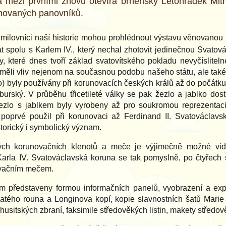
a mezi prvními znovu otevírá brněnský Letohrádek Mitr
unovaných panovníků.
 milovníci naší historie mohou prohlédnout výstavu věnovano
t spolu s Karlem IV., který nechal zhotovit jedinečnou Svatov
, které dnes tvoří základ svatovítského pokladu nevyčísliteln
eří měli vliv nejenom na současnou podobu našeho státu, ale ta
ko) byly používány při korunovacích českých králů až do počátku 
rský. V průběhu třicetileté války se pak žezlo a jablko dost
zlo s jablkem byly vyrobeny až pro soukromou reprezentac
oprvé použil při korunovaci až Ferdinand II. Svatováclavská
torický i symbolický význam.
ých korunovačních klenotů a meče je výjimečně možné vidě
Karla IV. Svatováclavská koruna se tak pomyslně, po čtyřech 
ovačním mečem.
m představeny formou informačních panelů, vyobrazení a expon
latého rouna a Longinova kopí, kopie slavnostních šatů Marie
y husitských zbraní, faksimile středověkých listin, makety středo