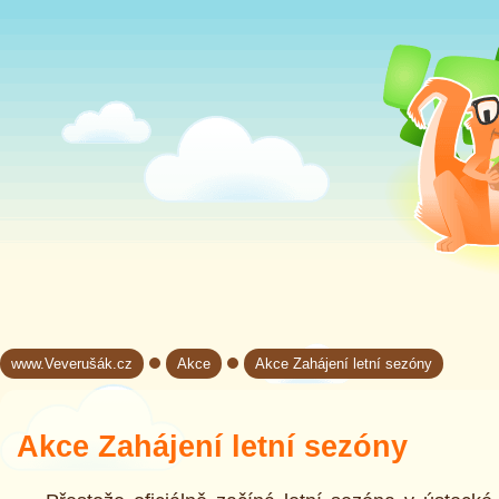
www.Veverušák.cz
Akce
Akce Zahájení letní sezóny
→
→
Akce Zahájení letní sezóny