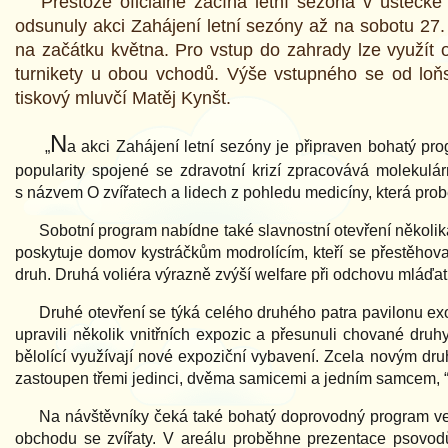
Přestože oficiálně začíná letní sezóna v ústecké
odsunuly akci Zahájení letní sezóny až na sobotu 27. 
na začátku května. Pro vstup do zahrady lze využít 
turnikety u obou vchodů. Výše vstupného se od loň
tiskový mluvčí Matěj Kynšt.
N
„
a akci Zahájení letní sezóny je připraven bohatý p
popularity spojené se zdravotní krizí zpracovává molekulá
s názvem O zvířatech a lidech z pohledu medicíny, která pro
Sobotní program nabídne také slavnostní otevření několika
poskytuje domov kystráčkům modrolícím, kteří se přestěhova
druh. Druhá voliéra výrazně zvýší welfare při odchovu mláďat a
Druhé otevření se týká celého druhého patra pavilonu exo
upravili několik vnitřních expozic a přesunuli chované druhy
bělolící využívají nové expoziční vybavení. Zcela novým dr
zastoupen třemi jedinci, dvěma samicemi a jedním samcem, “
Na návštěvníky čeká také bohatý doprovodný program ve f
obchodu se zvířaty. V areálu proběhne prezentace psovodů