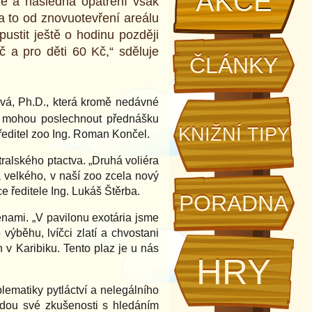
AKCE
ize a následná opatření však
a to od znovuotevření areálu
ustit ještě o hodinu později
a pro děti 60 Kč,“ sděluje
ČLÁNKY
vá, Ph.D., která kromě nedávné
tak mohou poslechnout přednášku
KNIŽNÍ TIPY
ředitel zoo Ing. Roman Končel.
ralského ptactva. „Druhá voliéra
a velkého, v naší zoo zcela nový
e ředitele Ing. Lukáš Štěrba.
PORADNA
ěnami. „V pavilonu exotária jsme
výběhu, lvíčci zlatí a chvostani
v Karibiku. Tento plaz je u nás
HRY
ematiky pytláctví a nelegálního
edou své zkušenosti s hledáním