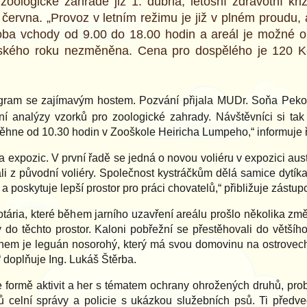
 zoologické zahradě již 1. dubna, letošní zdravotní kr
června. „Provoz v letním režimu je již v plném proudu, 
oba vchody od 9.00 do 18.00 hodin a areál je možné op
ského roku nezměněna. Cena pro dospělého je 120 Kč 
rogram se zajímavým hostem. Pozvání přijala MUDr. Soňa Peko
rní analýzy vzorků pro zoologické zahrady. Návštěvníci si 
běhne od 10.30 hodin v Zooškole Heiricha Lumpeho,“ informuje 
 expozic. V první řadě se jedná o novou voliéru v expozici aust
li z původní voliéry. Společnost kystráčkům dělá samice dytík
 poskytuje lepší prostor pro práci chovatelů,“ přibližuje zástupc
tária, které během jarního uzavření areálu prošlo několika zm
 do těchto prostor. Kaloni pobřežní se přestěhovali do většího 
uhem je leguán nosorohý, který má svou domovinu na ostrovech 
 doplňuje Ing. Lukáš Štěrba.
ormě aktivit a her s tématem ochrany ohrožených druhů, probl
 celní správy a policie s ukázkou služebních psů. Ti předv