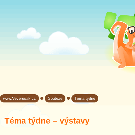
www.Veverušák.cz
Soutěže
Téma týdne
→
→
Téma týdne – výstavy