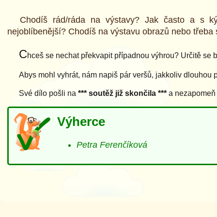
Chodíš rád/ráda na výstavy? Jak často a s ký
nejoblíbenější? Chodíš na výstavu obrazů nebo třeba
C
hceš se nechat překvapit případnou výhrou? Určitě se bu
Abys mohl vyhrát, nám napiš pár veršů, jakkoliv dlouhou 
Své dílo pošli na
*** soutěž již skončila ***
a nezapomeň př
Výherce
Petra Ferenčíková