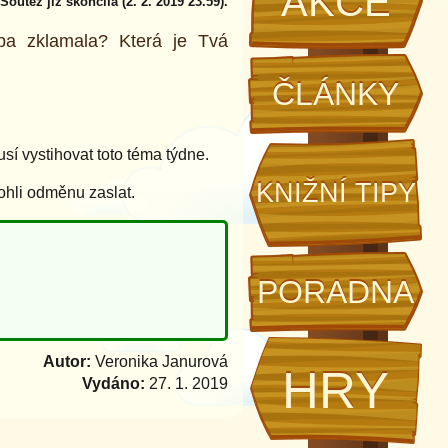
AKCE
Soutěž již skončila (2. 2. 2019 23.59).
ba zklamala? Která je Tvá
ČLÁNKY
í vystihovat toto téma týdne.
KNIŽNÍ TIPY
ohli odměnu zaslat.
PORADNA
Autor:
Veronika Janurová
HRY
Vydáno:
27. 1. 2019