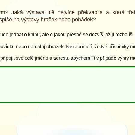
m? Jaká výstava Tě nejvíce překvapila a která tře
 spíše na výstavy hraček nebo pohádek?
de jednat o knihu, ale o jakou přesně se dozvíš, až ji rozbalíš.
povídku nebo namaluj obrázek. Nezapomeň, že tvé příspěvky mus
ipojit své celé jméno a adresu, abychom Ti v případě výhry m