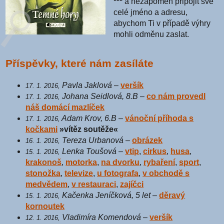
***
a nezapomeň připojit své
celé jméno a adresu,
abychom Ti v případě výhry
mohli odměnu zaslat.
Příspěvky, které nám zasíláte
Pavla Jaklová
–
veršík
17. 1. 2016,
Johana Seidlová, 8.B
–
co nám provedl
17. 1. 2016,
náš domácí mazlíček
Adam Krov, 6.B
–
vánoční příhoda s
17. 1. 2016,
kočkami
»vítěz soutěže«
Tereza Urbanová
–
obrázek
16. 1. 2016,
Lenka Toušová
–
vtip
,
cirkus
,
husa
,
15. 1. 2016,
krakonoš
,
motorka
,
na dvorku
,
rybaření
,
sport
,
stonožka
,
televize
,
u fotografa
,
v obchodě s
medvědem
,
v restauraci
,
zajíčci
Kačenka Jeníčková, 5 let
–
děravý
15. 1. 2016,
kornoutek
Vladimíra Komendová
–
veršík
12. 1. 2016,