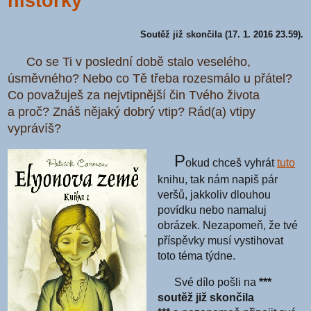
historky
Soutěž již skončila (17. 1. 2016 23.59).
Co se Ti v poslední době stalo veselého,
úsměvného? Nebo co Tě třeba rozesmálo u přátel?
Co považuješ za nejvtipnější čin Tvého života
a proč? Znáš nějaký dobrý vtip? Rád(a) vtipy
vyprávíš?
P
okud chceš vyhrát
tuto
knihu, tak nám napiš pár
veršů, jakkoliv dlouhou
povídku nebo namaluj
obrázek. Nezapomeň, že tvé
příspěvky musí vystihovat
toto téma týdne.
Své dílo pošli na
***
soutěž již skončila