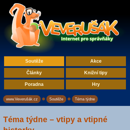
Soutěže
Akce
Články
Knižní tipy
Poradna
Hry
www.Veverušák.cz
Soutěže
Téma týdne
→
→
Téma týdne – vtipy a vtipné