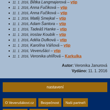
Bětka Langmajerová
–
vtip
11. 1. 2016,
Anna Fučíková
–
vtip
11. 1. 2016,
Anna Fučíková
–
vtip
11. 1. 2016,
Matěj Smejkal
–
vtip
11. 1. 2016,
Adam Šantora
–
vtip
11. 1. 2016,
Tadeáš Hanke
–
vtip
11. 1. 2016,
iroslav Koubík
–
vtip
11. 1. 2016,
Adéla Dufková
–
vtip
11. 1. 2016,
Karolína Váňová
–
vtip
11. 1. 2016,
Veverušáci
–
vtip
11. 1. 2016,
Veronika uhlířová
–
Karkulka
11. 1. 2016,
Autor:
Veronika Janurová
Vydáno:
11. 1. 2016
nastavení
Nastavení webu
O Veverušákovi.cz
Bezpečnost
Naši partneři