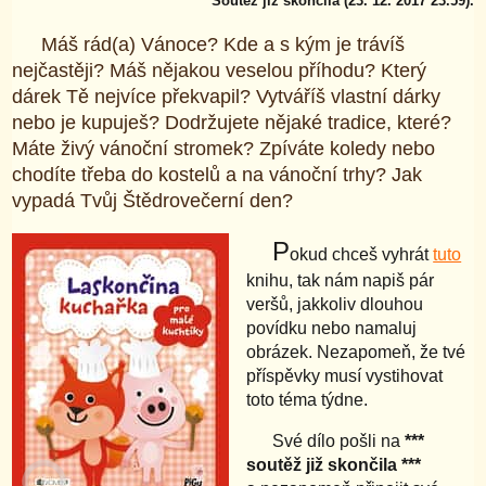
Soutěž již skončila (23. 12. 2017 23.59).
Máš rád(a) Vánoce? Kde a s kým je trávíš
nejčastěji? Máš nějakou veselou příhodu? Který
dárek Tě nejvíce překvapil? Vytváříš vlastní dárky
nebo je kupuješ? Dodržujete nějaké tradice, které?
Máte živý vánoční stromek? Zpíváte koledy nebo
chodíte třeba do kostelů a na vánoční trhy? Jak
vypadá Tvůj Štědrovečerní den?
P
okud chceš vyhrát
tuto
knihu, tak nám napiš pár
veršů, jakkoliv dlouhou
povídku nebo namaluj
obrázek. Nezapomeň, že tvé
příspěvky musí vystihovat
toto téma týdne.
Své dílo pošli na
***
soutěž již skončila ***