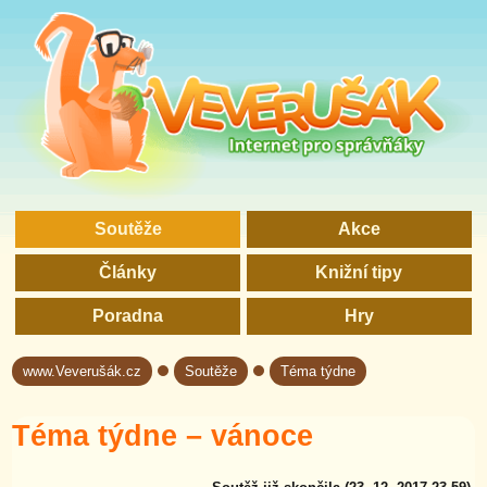
Soutěže
Akce
Články
Knižní tipy
Poradna
Hry
www.Veverušák.cz
Soutěže
Téma týdne
→
→
Téma týdne – vánoce