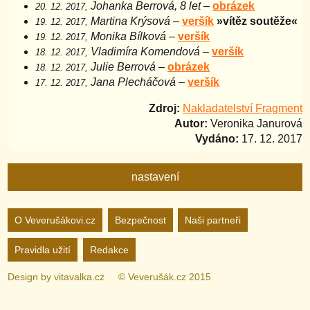
Johanka Berrová, 8 let
–
obrázek
20. 12. 2017,
Martina Krýsová
–
veršík
»vítěz soutěže«
19. 12. 2017,
Monika Bílková
–
veršík
19. 12. 2017,
Vladimíra Komendová
–
veršík
18. 12. 2017,
Julie Berrová
–
obrázek
18. 12. 2017,
Jana Plecháčová
–
veršík
17. 12. 2017,
Zdroj:
Nakladatelství Fragment
Autor:
Veronika Janurová
Vydáno:
17. 12. 2017
nastavení
Nastavení webu
O Veverušákovi.cz
Bezpečnost
Naši partneři
Pravidla užití
Redakce
zapnuto
vypnuto
Animované
pozadí
Design by
vitavalka.cz
© Veverušák.cz 2015
zapnuto
vypnuto
„Cookie“
více
informací