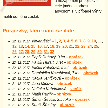
a nezapomeň připojit své
celé jméno a adresu,
abychom Ti v případě výhry
mohli odměnu zaslat.
Příspěvky, které nám zasíláte
Veverušáci
–
1
,
2
,
3
,
4
,
5
,
6
,
7
,
8
,
9
,
10
,
11
,
22. 12. 2017,
12
,
13
,
14
,
15
,
16
,
17
,
18
,
19
,
20
,
21
,
22
,
23
,
24
,
25
,
26
,
27
,
28
,
29
,
30
,
31
,
32
Pepík Dubový, 9 let
–
obrázek
22. 12. 2017,
Pavlík Hurajt, 6 let
–
obrázek
22. 12. 2017,
Eliška Kalašová, 9 let
–
obrázek
22. 12. 2017,
Dominička Kovaříková, 7 let
–
obrázek
22. 12. 2017,
Kačka Jeníčková
–
obrázek
22. 12. 2017,
Jana Mičová
–
obrázek
21. 12. 2017,
Nelinka Kubáníková
–
veršík
21. 12. 2017,
Matěj Pavlík
–
obrázek
21. 12. 2017,
Šimon Ševčík, 2,5 roku
–
obrázek
21. 12. 2017,
Kubík Šťastný
–
obrázek
21. 12. 2017,