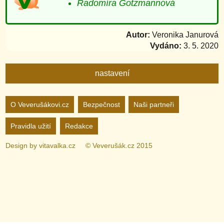
Radomíra Gotzmannová
Autor:
Veronika Janurová
Vydáno:
3. 5. 2020
nastavení
Nastavení webu
O Veverušákovi.cz
Bezpečnost
Naši partneři
Pravidla užití
Redakce
zapnuto
vypnuto
Animované
pozadí
Design by
vitavalka.cz
© Veverušák.cz 2015
zapnuto
vypnuto
„Cookie“
více
informací
zapnuto
vypnuto
Facebook
Bez
„Cookie“
nelze
zapnuto
vypnuto
Google+
nastavit.