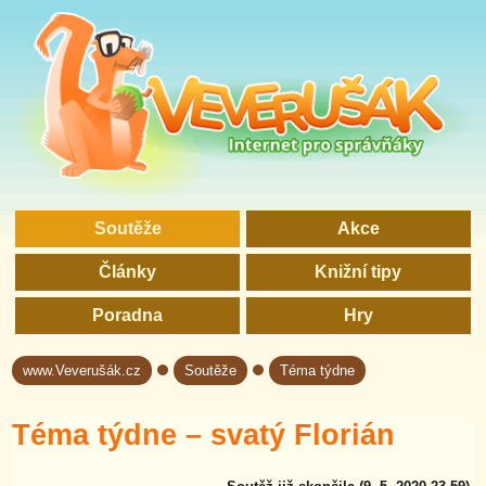
Soutěže
Akce
Články
Knižní tipy
Poradna
Hry
www.Veverušák.cz
Soutěže
Téma týdne
→
→
Téma týdne – svatý Florián