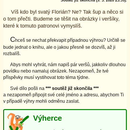
Soutěž již skončila (9. 5. 2020 23.59).
Víš kdo byl svatý Florián? Ne? Tak šup a něco si
o tom přečti. Budeme se těšit na obrázky i veršíky,
které k tomuto patronovi vymyslíš.
C
hceš se nechat překvapit případnou výhrou? Určitě se
bude jednat o knihu, ale o jakou přesně se dozvíš, až ji
rozbalíš.
Abys mohl vyhrát, nám napiš pár veršů, jakkoliv dlouhou
povídku nebo namaluj obrázek. Nezapomeň, že tvé
příspěvky musí vystihovat toto téma týdne.
Své dílo pošli na
*** soutěž již skončila ***
a nezapomeň připojit své celé jméno a adresu, abychom Ti
v případě výhry mohli odměnu zaslat.
Výherce