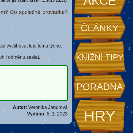
AKCE
outěž již skončila (14. 1. 2023 23.59).
rem? Co společně provádíte?
ČLÁNKY
í vystihovat toto téma týdne.
KNIŽNÍ TIPY
ohli odměnu zaslat.
PORADNA
Autor:
Veronika Janurová
HRY
Vydáno:
8. 1. 2023