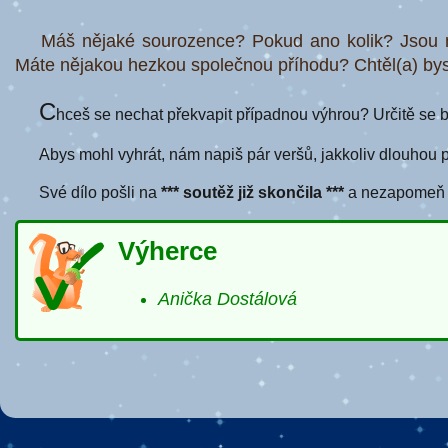
Máš nějaké sourozence? Pokud ano kolik? Jsou m
Máte nějakou hezkou společnou příhodu? Chtěl(a) bys
C
hceš se nechat překvapit případnou výhrou? Určitě se bu
Abys mohl vyhrát, nám napiš pár veršů, jakkoliv dlouhou 
Své dílo pošli na
*** soutěž již skončila ***
a nezapomeň př
Výherce
Anička Dostálová