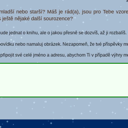
S
ladší nebo starší? Máš je rád(a), jsou pro Tebe vzo
 ještě nějaké další sourozence?
de jednat o knihu, ale o jakou přesně se dozvíš, až ji rozbalíš.
povídku nebo namaluj obrázek. Nezapomeň, že tvé příspěvky mus
ipojit své celé jméno a adresu, abychom Ti v případě výhry m