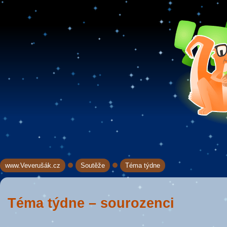
www.Veverušák.cz
Soutěže
Téma týdne
→
→
Téma týdne – sourozenci