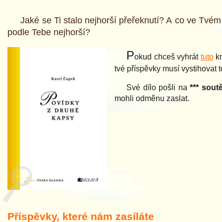
Jaké se Ti stalo nejhorší přeřeknutí? A co ve Tvé
podle Tebe nejhorší?
P
okud chceš vyhrát
tuto
kn
tvé příspěvky musí vystihovat t
Své dílo pošli na
*** soutě
mohli odměnu zaslat.
Příspěvky, které nám zasíláte