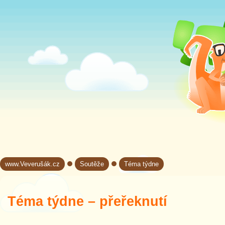
www.Veverušák.cz
Soutěže
Téma týdne
→
→
Téma týdne – přeřeknutí