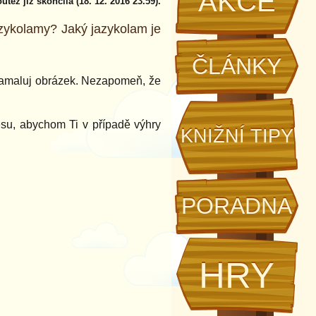
AKCE
utěž již skončila (18. 12. 2016 23.59).
azykolamy? Jaký jazykolam je
ČLÁNKY
 namaluj obrázek. Nezapomeň, že
su, abychom Ti v případě výhry
KNIŽNÍ TIPY
PORADNA
HRY