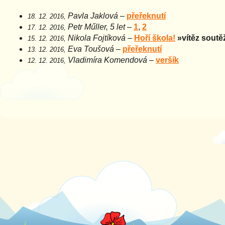
Pavla Jaklová
–
přeřeknutí
18. 12. 2016,
Petr Műller, 5 let
–
1
,
2
17. 12. 2016,
Nikola Fojtíková
–
Hoří škola!
»vítěz soutě
15. 12. 2016,
Eva Toušová
–
přeřeknutí
13. 12. 2016,
Vladimíra Komendová
–
veršík
12. 12. 2016,