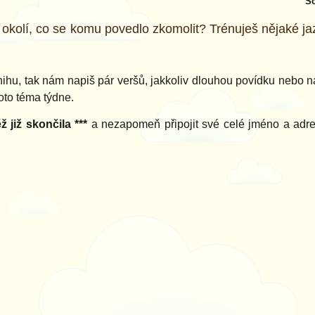
So
m okolí, co se komu povedlo zkomolit? Trénuješ nějaké j
ihu, tak nám napiš pár veršů, jakkoliv dlouhou povídku nebo
oto téma týdne.
ž již skončila ***
a nezapomeň připojit své celé jméno a adre