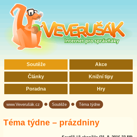
Soutěže
Akce
Články
Knižní tipy
Poradna
Hry
www.Veverušák.cz
Soutěže
Téma týdne
→
→
Téma týdne – prázdniny