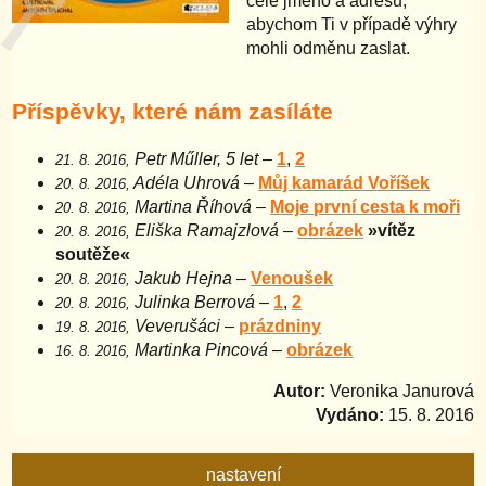
celé jméno a adresu,
abychom Ti v případě výhry
mohli odměnu zaslat.
Příspěvky, které nám zasíláte
Petr Műller, 5 let
–
1
,
2
21. 8. 2016,
Adéla Uhrová
–
Můj kamarád Voříšek
20. 8. 2016,
Martina Říhová
–
Moje první cesta k moři
20. 8. 2016,
Eliška Ramajzlová
–
obrázek
»vítěz
20. 8. 2016,
soutěže«
Jakub Hejna
–
Venoušek
20. 8. 2016,
Julinka Berrová
–
1
,
2
20. 8. 2016,
Veverušáci
–
prázdniny
19. 8. 2016,
Martinka Pincová
–
obrázek
16. 8. 2016,
Autor:
Veronika Janurová
Vydáno:
15. 8. 2016
nastavení