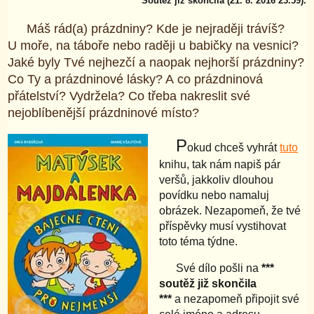
Soutěž již skončila (21. 8. 2016 23.59).
Máš rád(a) prázdniny? Kde je nejraději trávíš?
U moře, na táboře nebo raději u babičky na vesnici?
Jaké byly Tvé nejhezčí a naopak nejhorší prázdniny?
Co Ty a prázdninové lásky? A co prázdninová
přátelství? Vydržela? Co třeba nakreslit své
nejoblíbenější prázdninové místo?
P
okud chceš vyhrát
tuto
knihu, tak nám napiš pár
veršů, jakkoliv dlouhou
povídku nebo namaluj
obrázek. Nezapomeň, že tvé
příspěvky musí vystihovat
toto téma týdne.
Své dílo pošli na
***
soutěž již skončila
***
a nezapomeň připojit své