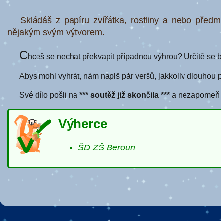
Skládáš z papíru zvířátka, rostliny a nebo předm
nějakým svým výtvorem.
C
hceš se nechat překvapit případnou výhrou? Určitě se bu
Abys mohl vyhrát, nám napiš pár veršů, jakkoliv dlouhou 
Své dílo pošli na
*** soutěž již skončila ***
a nezapomeň př
Výherce
ŠD ZŠ Beroun