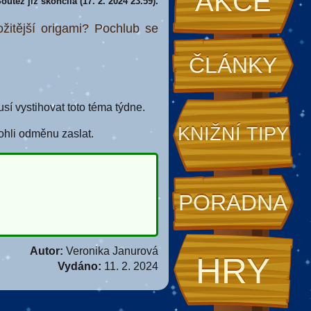
AKCE
outěž již skončila (17. 2. 2024 23.59).
ožitější origami? Pochlub se
ČLÁNKY
í vystihovat toto téma týdne.
KNIŽNÍ TIPY
ohli odměnu zaslat.
PORADNA
Autor:
Veronika Janurová
HRY
Vydáno:
11. 2. 2024