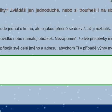
S
ěty? Zvládáš jen jednoduché, nebo si troufneš i na sl
de jednat o knihu, ale o jakou přesně se dozvíš, až ji rozbalíš.
povídku nebo namaluj obrázek. Nezapomeň, že tvé příspěvky mus
ipojit své celé jméno a adresu, abychom Ti v případě výhry m