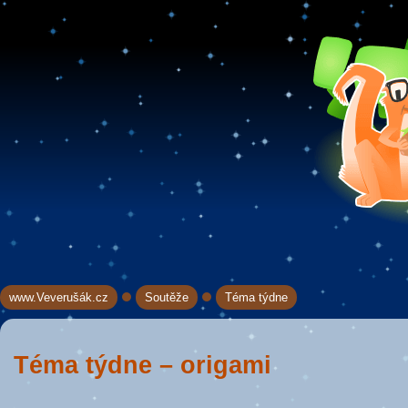
www.Veverušák.cz
Soutěže
Téma týdne
→
→
Téma týdne – origami