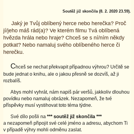
Soutěž již skončila (8. 2. 2020 23.59).
Jaký je Tvůj oblíbený herce nebo herečka? Proč
jí/jeho máš rád(a)? Ve kterém filmu Tvá oblíbená
hvězda hrála nebo hraje? Chceš se s ní/ním někdy
potkat? Nebo namaluj svého oblíbeného herce či
herečku.
C
hceš se nechat překvapit případnou výhrou? Určitě se
bude jednat o knihu, ale o jakou přesně se dozvíš, až ji
rozbalíš.
Abys mohl vyhrát, nám napiš pár veršů, jakkoliv dlouhou
povídku nebo namaluj obrázek. Nezapomeň, že tvé
příspěvky musí vystihovat toto téma týdne.
Své dílo pošli na
*** soutěž již skončila ***
a nezapomeň připojit své celé jméno a adresu, abychom Ti
v případě výhry mohli odměnu zaslat.