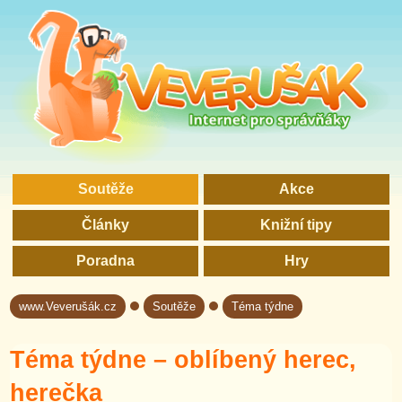
Soutěže
Akce
Články
Knižní tipy
Poradna
Hry
www.Veverušák.cz
Soutěže
Téma týdne
→
→
Téma týdne – oblíbený herec,
herečka