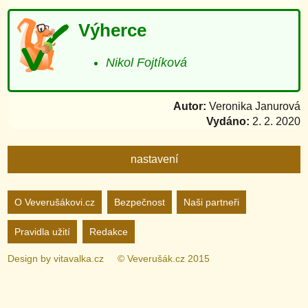
Výherce
Nikol Fojtíková
Autor:
Veronika Janurová
Vydáno:
2. 2. 2020
nastavení
Nastavení webu
O Veverušákovi.cz
Bezpečnost
Naši partneři
Pravidla užití
Redakce
zapnuto
vypnuto
Animované
pozadí
Design by
vitavalka.cz
© Veverušák.cz 2015
zapnuto
vypnuto
„Cookie“
více
informací
zapnuto
vypnuto
Facebook
Bez