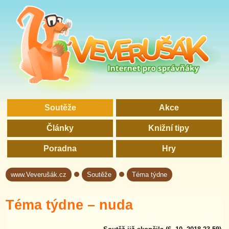
Soutěže
Akce
Články
Knižní tipy
Poradna
Hry
www.Veverušák.cz
Soutěže
Téma týdne
→
→
Téma týdne – nuda