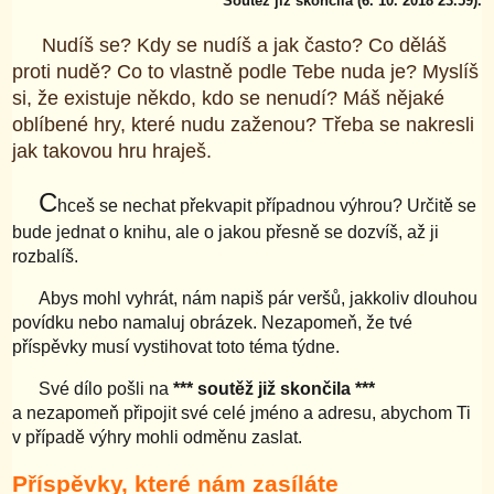
Soutěž již skončila (6. 10. 2018 23.59).
Nudíš se? Kdy se nudíš a jak často? Co děláš
proti nudě? Co to vlastně podle Tebe nuda je? Myslíš
si, že existuje někdo, kdo se nenudí? Máš nějaké
oblíbené hry, které nudu zaženou? Třeba se nakresli
jak takovou hru hraješ.
C
hceš se nechat překvapit případnou výhrou? Určitě se
bude jednat o knihu, ale o jakou přesně se dozvíš, až ji
rozbalíš.
Abys mohl vyhrát, nám napiš pár veršů, jakkoliv dlouhou
povídku nebo namaluj obrázek. Nezapomeň, že tvé
příspěvky musí vystihovat toto téma týdne.
Své dílo pošli na
*** soutěž již skončila ***
a nezapomeň připojit své celé jméno a adresu, abychom Ti
v případě výhry mohli odměnu zaslat.
Příspěvky, které nám zasíláte