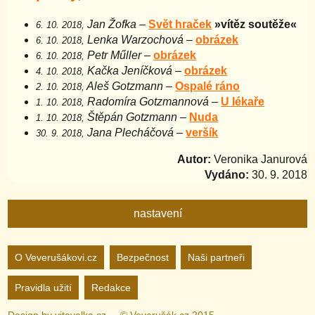
Jan Žofka
–
Svět hraček
»vítěz soutěže«
6. 10. 2018,
Lenka Warzochová
–
obrázek
6. 10. 2018,
Petr Műller
–
obrázek
6. 10. 2018,
Kačka Jeníčková
–
obrázek
4. 10. 2018,
Aleš Gotzmann
–
Ospalé ráno
2. 10. 2018,
Radomíra Gotzmannová
–
U lékaře
1. 10. 2018,
Štěpán Gotzmann
–
Nuda
1. 10. 2018,
Jana Plecháčová
–
veršík
30. 9. 2018,
Autor:
Veronika Janurová
Vydáno:
30. 9. 2018
nastavení
Nastavení webu
O Veverušákovi.cz
Bezpečnost
Naši partneři
Pravidla užití
Redakce
zapnuto
vypnuto
Animované
pozadí
Design by
vitavalka.cz
© Veverušák.cz 2015