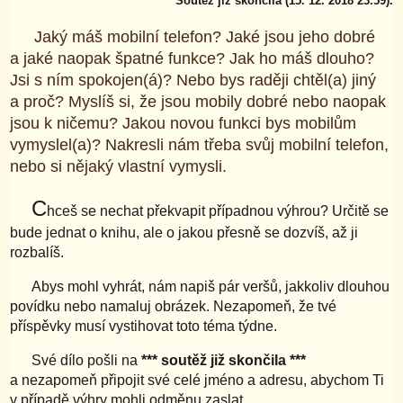
Soutěž již skončila (15. 12. 2018 23.59).
Jaký máš mobilní telefon? Jaké jsou jeho dobré
a jaké naopak špatné funkce? Jak ho máš dlouho?
Jsi s ním spokojen(á)? Nebo bys raději chtěl(a) jiný
a proč? Myslíš si, že jsou mobily dobré nebo naopak
jsou k ničemu? Jakou novou funkci bys mobilům
vymyslel(a)? Nakresli nám třeba svůj mobilní telefon,
nebo si nějaký vlastní vymysli.
C
hceš se nechat překvapit případnou výhrou? Určitě se
bude jednat o knihu, ale o jakou přesně se dozvíš, až ji
rozbalíš.
Abys mohl vyhrát, nám napiš pár veršů, jakkoliv dlouhou
povídku nebo namaluj obrázek. Nezapomeň, že tvé
příspěvky musí vystihovat toto téma týdne.
Své dílo pošli na
*** soutěž již skončila ***
a nezapomeň připojit své celé jméno a adresu, abychom Ti
v případě výhry mohli odměnu zaslat.