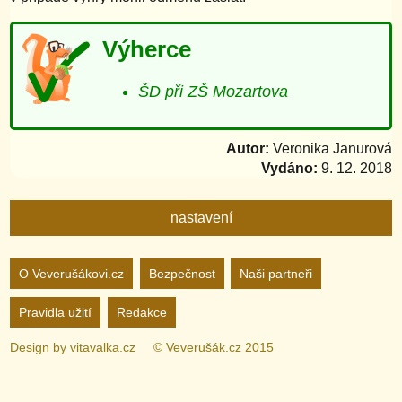
Výherce
ŠD při ZŠ Mozartova
Autor:
Veronika Janurová
Vydáno:
9. 12. 2018
nastavení
Nastavení webu
O Veverušákovi.cz
Bezpečnost
Naši partneři
Pravidla užití
Redakce
zapnuto
vypnuto
Animované
pozadí
Design by
vitavalka.cz
© Veverušák.cz 2015
zapnuto
vypnuto
„Cookie“
více
informací