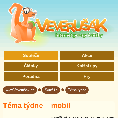
Soutěže
Akce
Články
Knižní tipy
Poradna
Hry
www.Veverušák.cz
Soutěže
Téma týdne
→
→
Téma týdne – mobil