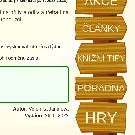
AKCE
Soutěž již skončila (2. 7. 2022 23.59).
 na příliv a odliv a třeba i na
probouzel.
ČLÁNKY
í vystihovat toto téma týdne.
KNIŽNÍ TIPY
ohli odměnu zaslat.
PORADNA
Autor:
Veronika Janurová
HRY
Vydáno:
26. 6. 2022