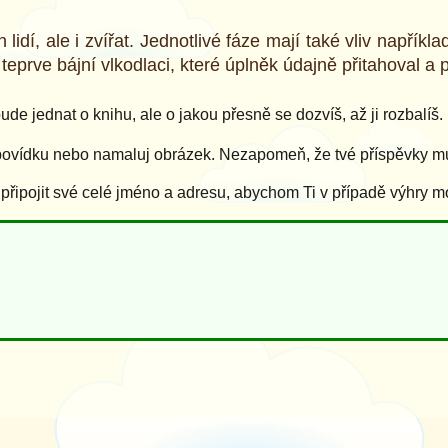
idí, ale i zvířat. Jednotlivé fáze mají také vliv například
 teprve bájní vlkodlaci, které úplněk údajně přitahoval a 
de jednat o knihu, ale o jakou přesně se dozvíš, až ji rozbalíš.
povídku nebo namaluj obrázek. Nezapomeň, že tvé příspěvky mus
ipojit své celé jméno a adresu, abychom Ti v případě výhry m