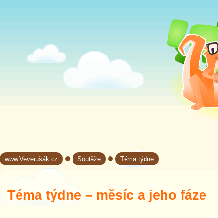
www.Veverušák.cz
Soutěže
Téma týdne
→
→
Téma týdne – měsíc a jeho fáze