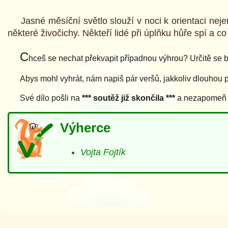
Jasné měsíční světlo slouží v noci k orientaci nejen l
některé živočichy. Někteří lidé při úplňku hůře spí a co
C
hceš se nechat překvapit případnou výhrou? Určitě se bu
Abys mohl vyhrát, nám napiš pár veršů, jakkoliv dlouhou 
Své dílo pošli na
*** soutěž již skončila ***
a nezapomeň př
Výherce
Vojta Fojtík