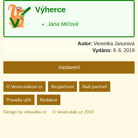
Výherce
Jana Mičová
Autor:
Veronika Janurová
Vydáno:
9. 6. 2019
nastavení
Nastavení webu
O Veverušákovi.cz
Bezpečnost
Naši partneři
Pravidla užití
Redakce
zapnuto
vypnuto
Animované
pozadí
Design by
vitavalka.cz
© Veverušák.cz 2015
zapnuto
vypnuto
„Cookie“
více
informací
zapnuto
vypnuto
Facebook
Bez