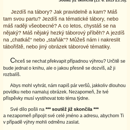
Soutěž již skončila (15. 6. 2019 23.59).
Jezdíš na tábory? Jak pravidelně a kam? Máš
tam svou partu? Jezdíš na tématické tábory, nebo
máš raději všeobecné? A co letos, chystáš se na
nějaký? Máš nějaký hezký táborový příběh? A jezdíš
na „chatkáč“ nebo „staňák“? Můžeš nám i nakreslit
tábořiště, nebo jiný obrázek táborové tématiky.
C
hceš se nechat překvapit případnou výhrou? Určitě se
bude jednat o knihu, ale o jakou přesně se dozvíš, až ji
rozbalíš.
Abys mohl vyhrát, nám napiš pár veršů, jakkoliv dlouhou
povídku nebo namaluj obrázek. Nezapomeň, že tvé
příspěvky musí vystihovat toto téma týdne.
Své dílo pošli na
*** soutěž již skončila ***
a nezapomeň připojit své celé jméno a adresu, abychom Ti
v případě výhry mohli odměnu zaslat.