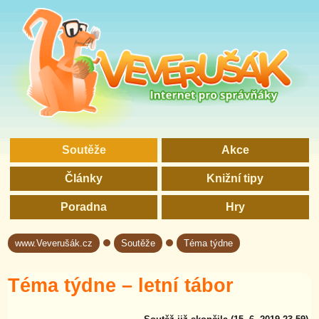
Soutěže
Akce
Články
Knižní tipy
Poradna
Hry
www.Veverušák.cz
Soutěže
Téma týdne
→
→
Téma týdne – letní tábor