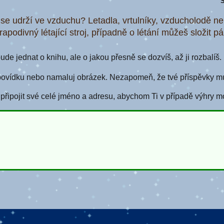
S
o se udrží ve vzduchu? Letadla, vrtulníky, vzducholodě n
apodivný létající stroj, případně o létání můžeš složit pá
de jednat o knihu, ale o jakou přesně se dozvíš, až ji rozbalíš.
povídku nebo namaluj obrázek. Nezapomeň, že tvé příspěvky mus
ipojit své celé jméno a adresu, abychom Ti v případě výhry m