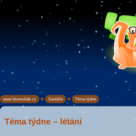
www.Veverušák.cz
Soutěže
Téma týdne
→
→
Téma týdne – létání