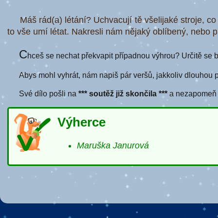
Máš rád(a) létání? Uchvacují tě všelijaké stroje, c
to vše umí létat. Nakresli nám nějaký oblíbený, nebo pr
C
hceš se nechat překvapit případnou výhrou? Určitě se bu
Abys mohl vyhrát, nám napiš pár veršů, jakkoliv dlouhou 
Své dílo pošli na
*** soutěž již skončila ***
a nezapomeň př
Výherce
Maruška Janurová