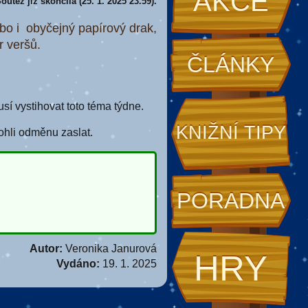
AKCE
outěž již skončila (25. 1. 2025 23.59).
ebo i obyčejný papírový drak,
r veršů.
ČLÁNKY
í vystihovat toto téma týdne.
KNIŽNÍ TIPY
ohli odměnu zaslat.
PORADNA
Autor:
Veronika Janurová
HRY
Vydáno:
19. 1. 2025