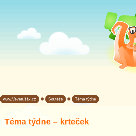
www.Veverušák.cz
Soutěže
Téma týdne
→
→
Téma týdne – krteček