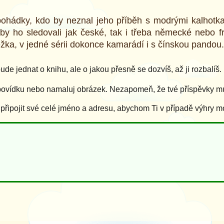
 pohádky, kdo by neznal jeho příběh s modrými kalhotk
 aby ho sledovali jak české, tak i třeba německé nebo 
žka, v jedné sérii dokonce kamarádí i s čínskou pandou.
de jednat o knihu, ale o jakou přesně se dozvíš, až ji rozbalíš.
povídku nebo namaluj obrázek. Nezapomeň, že tvé příspěvky mus
ipojit své celé jméno a adresu, abychom Ti v případě výhry m