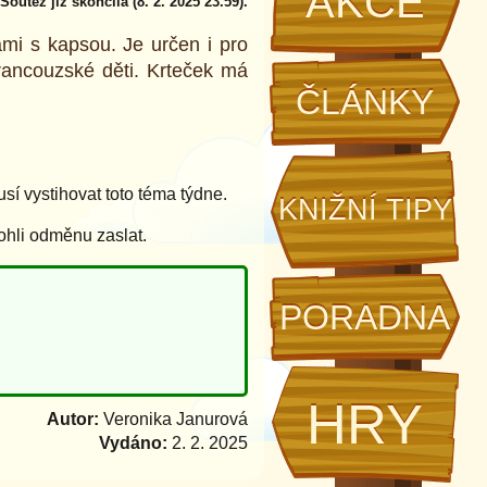
AKCE
Soutěž již skončila (8. 2. 2025 23.59).
ami s kapsou. Je určen i pro
francouzské děti. Krteček má
ČLÁNKY
í vystihovat toto téma týdne.
KNIŽNÍ TIPY
ohli odměnu zaslat.
PORADNA
HRY
Autor:
Veronika Janurová
Vydáno:
2. 2. 2025