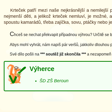
Krteček patří mezi naše nejkrásnější a nemilejší
nejmenší děti, a jelikož krteček nemluví, je možné,
spoustu kamarádů, třeba zajíčka, sovu, ptáčky nebo je
C
hceš se nechat překvapit případnou výhrou? Určitě se bu
Abys mohl vyhrát, nám napiš pár veršů, jakkoliv dlouhou 
Své dílo pošli na
*** soutěž již skončila ***
a nezapomeň př
Výherce
ŠD ZŠ Beroun