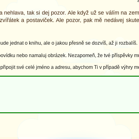
S
va nehlava, tak si dej pozor. Ale když už se válím na ze
 zvířátek a postaviček. Ale pozor, pak mě nedávej sku
de jednat o knihu, ale o jakou přesně se dozvíš, až ji rozbalíš.
povídku nebo namaluj obrázek. Nezapomeň, že tvé příspěvky mus
ipojit své celé jméno a adresu, abychom Ti v případě výhry m