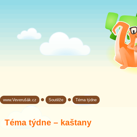
www.Veverušák.cz
Soutěže
Téma týdne
→
→
Téma týdne – kaštany