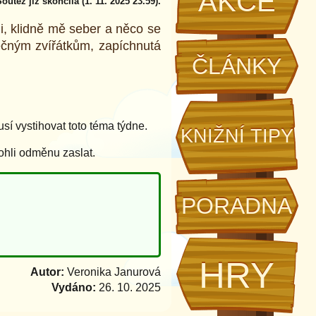
AKCE
outěž již skončila (1. 11. 2025 23.59).
mi, klidně mě seber a něco se
tečným zvířátkům, zapíchnutá
ČLÁNKY
í vystihovat toto téma týdne.
KNIŽNÍ TIPY
ohli odměnu zaslat.
PORADNA
HRY
Autor:
Veronika Janurová
Vydáno:
26. 10. 2025