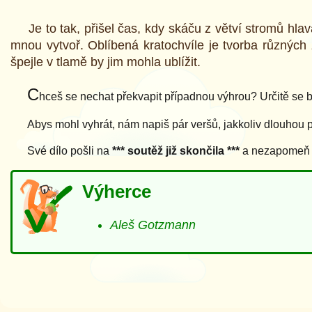
Je to tak, přišel čas, kdy skáču z větví stromů hla
mnou vytvoř. Oblíbená kratochvíle je tvorba různých
špejle v tlamě by jim mohla ublížit.
C
hceš se nechat překvapit případnou výhrou? Určitě se bu
Abys mohl vyhrát, nám napiš pár veršů, jakkoliv dlouhou 
Své dílo pošli na
*** soutěž již skončila ***
a nezapomeň př
Výherce
Aleš Gotzmann