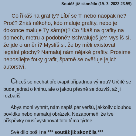
Soutěž již skončila (19. 3. 2022 23.59).
Co říkáš na grafity? Líbí se Ti nebo naopak ne?
Proč? Znáš někoho, kdo maluje grafity, nebo je
dokonce maluje Ty sám(a)? Co říkáš na grafity na
domech, metru a podobně? Schvaluješ je? Myslíš si,
že jde o umění? Myslíš si, že by měli existovat
legální plochy? Namaluj nám nějaké grafity. Prosíme
neposílejte fotky grafit, špatně se ověřuje jejich
autorství.
C
hceš se nechat překvapit případnou výhrou? Určitě se
bude jednat o knihu, ale o jakou přesně se dozvíš, až ji
rozbalíš.
Abys mohl vyhrát, nám napiš pár veršů, jakkoliv dlouhou
povídku nebo namaluj obrázek. Nezapomeň, že tvé
příspěvky musí vystihovat toto téma týdne.
Své dílo pošli na
*** soutěž již skončila ***