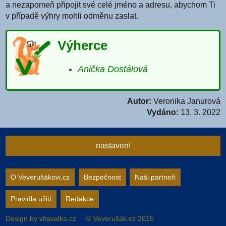
a nezapomeň připojit své celé jméno a adresu, abychom Ti
v případě výhry mohli odměnu zaslat.
Výherce
Anička Dostálová
Autor:
Veronika Janurová
Vydáno:
13. 3. 2022
nastavení
Nastavení webu
O Veverušákovi.cz
Bezpečnost
Naši partneři
Pravidla užití
Redakce
zapnuto
vypnuto
Animované
pozadí
Design by
vitavalka.cz
© Veverušák.cz 2015