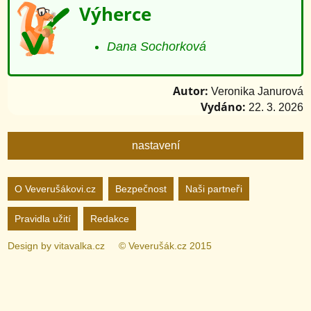
Výherce
Dana Sochorková
Autor:
Veronika Janurová
Vydáno:
22. 3. 2026
nastavení
Nastavení webu
O Veverušákovi.cz
Bezpečnost
Naši partneři
Pravidla užití
Redakce
zapnuto
vypnuto
Animované
pozadí
Design by
vitavalka.cz
© Veverušák.cz 2015
zapnuto
vypnuto
„Cookie“
více
informací
zapnuto
vypnuto
Facebook
Bez
„Cookie“