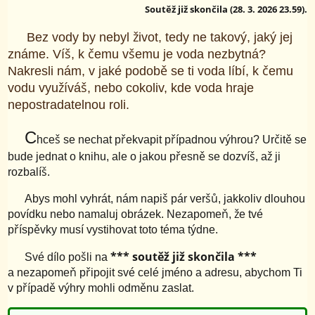
Soutěž již skončila (28. 3. 2026 23.59).
Bez vody by nebyl život, tedy ne takový, jaký jej
známe. Víš, k čemu všemu je voda nezbytná?
Nakresli nám, v jaké podobě se ti voda líbí, k čemu
vodu využíváš, nebo cokoliv, kde voda hraje
nepostradatelnou roli.
C
hceš se nechat překvapit případnou výhrou? Určitě se
bude jednat o knihu, ale o jakou přesně se dozvíš, až ji
rozbalíš.
Abys mohl vyhrát, nám napiš pár veršů, jakkoliv dlouhou
povídku nebo namaluj obrázek. Nezapomeň, že tvé
příspěvky musí vystihovat toto téma týdne.
*** soutěž již skončila ***
Své dílo pošli na
a nezapomeň připojit své celé jméno a adresu, abychom Ti
v případě výhry mohli odměnu zaslat.