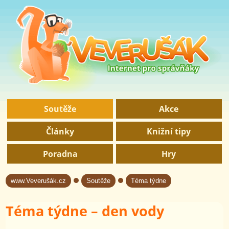
Soutěže
Akce
Články
Knižní tipy
Poradna
Hry
www.Veverušák.cz
Soutěže
Téma týdne
→
→
Téma týdne – den vody