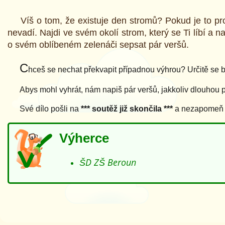
Víš o tom, že existuje den stromů? Pokud je to p
nevadí. Najdi ve svém okolí strom, který se Ti líbí a n
o svém oblíbeném zelenáči sepsat pár veršů.
C
hceš se nechat překvapit případnou výhrou? Určitě se bu
Abys mohl vyhrát, nám napiš pár veršů, jakkoliv dlouhou 
Své dílo pošli na
*** soutěž již skončila ***
a nezapomeň př
Výherce
ŠD ZŠ Beroun