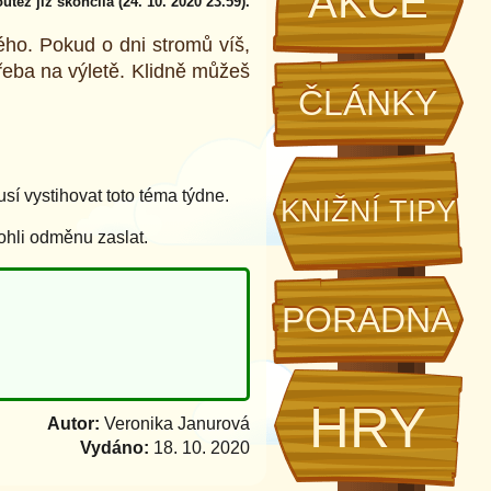
AKCE
utěž již skončila (24. 10. 2020 23.59).
ého. Pokud o dni stromů víš,
 třeba na výletě. Klidně můžeš
ČLÁNKY
í vystihovat toto téma týdne.
KNIŽNÍ TIPY
ohli odměnu zaslat.
PORADNA
HRY
Autor:
Veronika Janurová
Vydáno:
18. 10. 2020