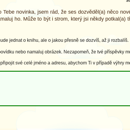
So
ro Tebe novinka, jsem rád, že ses dozvěděl(a) něco nov
amaluj ho. Může to být i strom, který jsi někdy potkal(a)
de jednat o knihu, ale o jakou přesně se dozvíš, až ji rozbalíš.
povídku nebo namaluj obrázek. Nezapomeň, že tvé příspěvky mus
ipojit své celé jméno a adresu, abychom Ti v případě výhry m