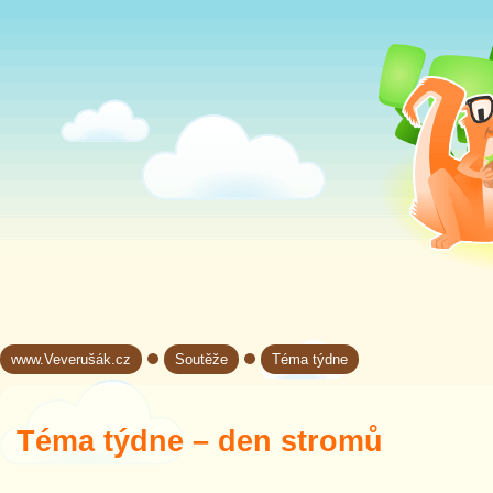
www.Veverušák.cz
Soutěže
Téma týdne
→
→
Téma týdne – den stromů