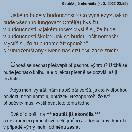
Soutěž již skončila (4. 3. 2023 23.59).
Jaké to bude v budoucnosti? Co vynálezy? Jak to
bude všechno fungovat? Chtěl(a) bys žít
v budoucnosti, v jakém roce? Myslíš si, že bude
v budoucnosti škola? Jak se budou léčit nemoci?
Myslíš si, že tu budeme žít společně
s Mimozemšťany? Nebo nás cizí civilizace zničí?
C
hceš se nechat překvapit případnou výhrou? Určitě se
bude jednat o knihu, ale o jakou přesně se dozvíš, až ji
rozbalíš.
Abys mohl vyhrát, nám napiš pár veršů, jakkoliv dlouhou
povídku nebo namaluj obrázek. Nezapomeň, že tvé
příspěvky musí vystihovat toto téma týdne.
Své dílo pošli na
*** soutěž již skončila ***
a nezapomeň připojit své celé jméno a adresu, abychom Ti
v případě výhry mohli odměnu zaslat.