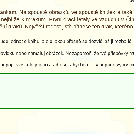
So
vánkám. Na spoustě obrázků, ve spoustě knížek a také 
 nejblíže k mrakům. První draci létaly ve vzduchu v Čín
í draků. Největší radost jistě přinese ten drak, kterého
de jednat o knihu, ale o jakou přesně se dozvíš, až ji rozbalíš.
povídku nebo namaluj obrázek. Nezapomeň, že tvé příspěvky mus
ipojit své celé jméno a adresu, abychom Ti v případě výhry m