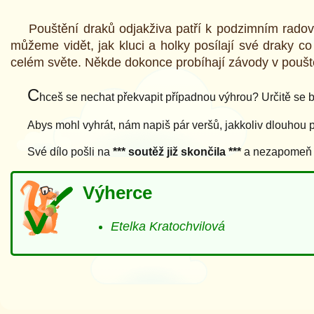
Pouštění draků odjakživa patří k podzimním rado
můžeme vidět, jak kluci a holky posílají své draky co
celém světe. Někde dokonce probíhají závody v pouštěn
C
hceš se nechat překvapit případnou výhrou? Určitě se bu
Abys mohl vyhrát, nám napiš pár veršů, jakkoliv dlouhou 
Své dílo pošli na
*** soutěž již skončila ***
a nezapomeň př
Výherce
Etelka Kratochvilová