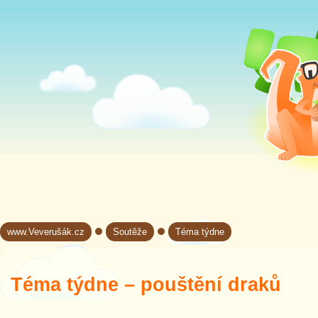
www.Veverušák.cz
Soutěže
Téma týdne
→
→
Téma týdne – pouštění draků