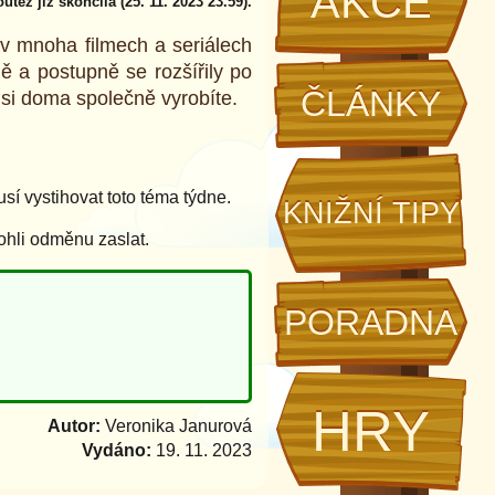
AKCE
utěž již skončila (25. 11. 2023 23.59).
v mnoha filmech a seriálech
ě a postupně se rozšířily po
ČLÁNKY
 si doma společně vyrobíte.
í vystihovat toto téma týdne.
KNIŽNÍ TIPY
ohli odměnu zaslat.
PORADNA
HRY
Autor:
Veronika Janurová
Vydáno:
19. 11. 2023