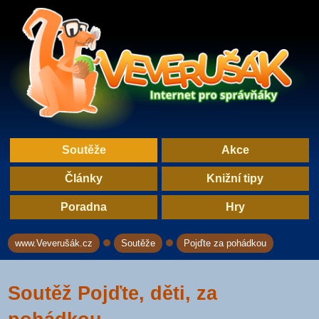
Soutěže
Akce
Články
Knižní tipy
Poradna
Hry
www.Veverušák.cz
Soutěže
Pojďte za pohádkou
→
→
Soutěž Pojďte, děti, za