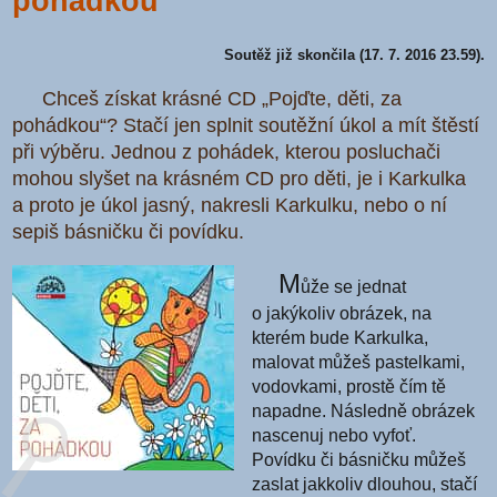
pohádkou
Soutěž již skončila (17. 7. 2016 23.59).
Chceš získat krásné CD „Pojďte, děti, za
pohádkou“? Stačí jen splnit soutěžní úkol a mít štěstí
při výběru. Jednou z pohádek, kterou posluchači
mohou slyšet na krásném CD pro děti, je i Karkulka
a proto je úkol jasný, nakresli Karkulku, nebo o ní
sepiš básničku či povídku.
M
ůže se jednat
o jakýkoliv obrázek, na
kterém bude Karkulka,
malovat můžeš pastelkami,
vodovkami, prostě čím tě
napadne. Následně obrázek
nascenuj nebo vyfoť.
Povídku či básničku můžeš
zaslat jakkoliv dlouhou, stačí