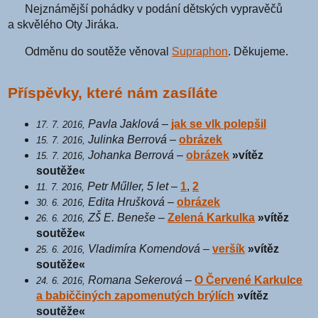
Nejznámější pohádky v podání dětských vypravěčů
a skvělého Oty Jiráka.
Odměnu do soutěže věnoval
Supraphon
. Děkujeme.
Příspěvky, které nám zasíláte
Pavla Jaklová
–
jak se vlk polepšil
17. 7. 2016,
Julinka Berrová
–
obrázek
15. 7. 2016,
Johanka Berrová
–
obrázek
»vítěz
15. 7. 2016,
soutěže«
Petr Műller, 5 let
–
1
,
2
11. 7. 2016,
Edita Hrušková
–
obrázek
30. 6. 2016,
ZŠ E. Beneše
–
Zelená Karkulka
»vítěz
26. 6. 2016,
soutěže«
Vladimíra Komendová
–
veršík
»vítěz
25. 6. 2016,
soutěže«
Romana Sekerová
–
O Červené Karkulce
24. 6. 2016,
a babiččiných zapomenutých brýlích
»vítěz
soutěže«