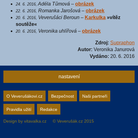
Adéla Tůmová
–
obrázek
24. 6. 2016,
Romanka Jarošová
–
obrázek
22. 6. 2016,
Veverušáci Beroun
–
Karkulka
»vítěz
20. 6. 2016,
soutěže«
Veronika uhlířová
–
obrázek
20. 6. 2016,
Zdroj:
Supraphon
Autor:
Veronika Janurová
Vydáno:
20. 6. 2016
nastavení
Nastavení webu
O Veverušákovi.cz
Bezpečnost
Naši partneři
Pravidla užití
Redakce
zapnuto
vypnuto
Animované
pozadí
Design by
vitavalka.cz
© Veverušák.cz 2015
zapnuto
vypnuto
„Cookie“
více
informací