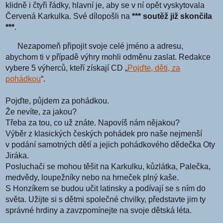
klidně i čtyři řádky, hlavní je, aby se v ní opět vyskytovala
Červená Karkulka. Své dílopošli na
*** soutěž již skončila
***
.
Nezapomeň připojit svoje celé jméno a adresu,
abychom ti v případě výhry mohli odměnu zaslat. Redakce
vybere 5 výherců, kteří získají CD „
Pojďte, děti, za
pohádkou
“.
Pojďte, půjdem za pohádkou.
Že nevíte, za jakou?
Třeba za tou, co už znáte. Napovíš nám nějakou?
Výběr z klasických českých pohádek pro naše nejmenší
v podání samotných dětí a jejich pohádkového dědečka Oty
Jiráka.
Posluchači se mohou těšit na Karkulku, kůzlátka, Palečka,
medvědy, loupežníky nebo na hrneček plný kaše.
S Honzíkem se budou učit latinsky a podívají se s ním do
světa. Užijte si s dětmi společné chvilky, představte jim ty
správné hrdiny a zavzpomínejte na svoje dětská léta.