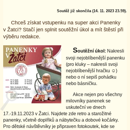
Soutěž již skončila (14. 11. 2023 23.59).
Chceš získat vstupenku na super akci Panenky
v Žatci? Stačí jen splnit soutěžní úkol a mít štěstí při
výběru redakce.
S
outěžní úkol:
Nakresli
svoji nejoblíbenější panenku
(pro kluky – nakresli svoji
nejoblíbenější hračku ☺)
nebo o ní sepiš pohádku
nebo básničku.
Akce nejen pro všechny
milovníky panenek se
uskuteční ve dnech
17.-19.11.2023 v Žatci. Najdete zde retro a starožitné
panenky, včetně doplňků a nábytečku a dobové kočárky.
Pro dětské návštěvníky je připraven fotokoutek, kde se