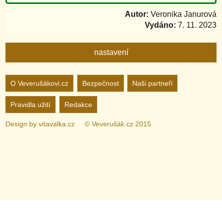
Autor:
Veronika Janurová
Vydáno:
7. 11. 2023
nastavení
Nastavení webu
O Veverušákovi.cz
Bezpečnost
Naši partneři
Pravidla užití
Redakce
zapnuto
vypnuto
Animované
pozadí
Design by
vitavalka.cz
© Veverušák.cz 2015
zapnuto
vypnuto
„Cookie“
více
informací
zapnuto
vypnuto
Facebook
Bez
„Cookie“
nelze
zapnuto
vypnuto
Google+
nastavit.