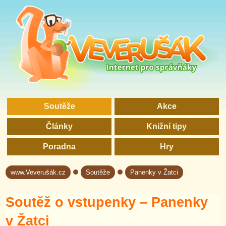
Soutěže
Akce
Články
Knižní tipy
Poradna
Hry
www.Veverušák.cz
Soutěže
Panenky v Žatci
→
→
Soutěž o vstupenky – Panenky
v Žatci