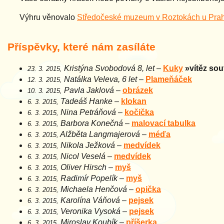
Výhru věnovalo
Středočeské muzeum v Roztokách u Pra
Příspěvky, které nám zasíláte
Kristýna Svobodová 8, let
–
Kuky
»vítěz sou
23. 3. 2015,
Natálka Veleva, 6 let
–
Plameňáček
12. 3. 2015,
Pavla Jaklová
–
obrázek
10. 3. 2015,
Tadeáš Hanke
–
klokan
6. 3. 2015,
Nina Petráňová
–
kočička
6. 3. 2015,
Barbora Konečná
–
malovací tabulka
6. 3. 2015,
Alžběta Langmajerová
–
méďa
6. 3. 2015,
Nikola Ježková
–
medvídek
6. 3. 2015,
Nicol Veselá
–
medvídek
6. 3. 2015,
Oliver Hirsch
–
myš
6. 3. 2015,
Radimír Popelík
–
myš
6. 3. 2015,
Michaela Henčová
–
opička
6. 3. 2015,
Karolína Váňová
–
pejsek
6. 3. 2015,
Veronika Vysoká
–
pejsek
6. 3. 2015,
Miroslav Koubík
–
příšerka
6. 3. 2015,