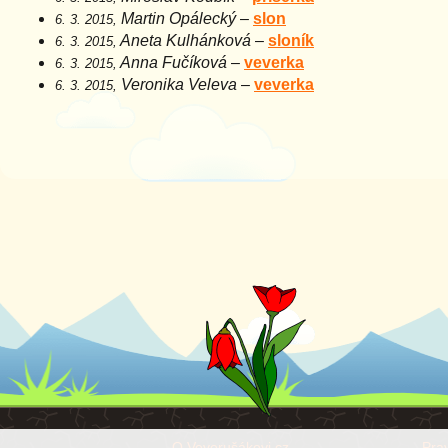
Martin Opálecký
–
slon
6. 3. 2015,
Aneta Kulhánková
–
sloník
6. 3. 2015,
Anna Fučíková
–
veverka
6. 3. 2015,
Veronika Veleva
–
veverka
6. 3. 2015,
O Veverušákovi.cz
Prav