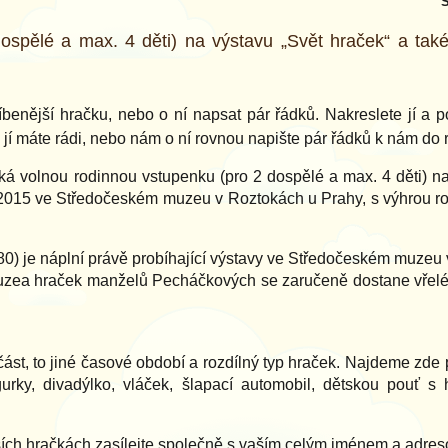
S
ospělé a max. 4 děti) na výstavu „Svět hraček“ a tak
blíbenější hračku, nebo o ní napsat pár řádků. Nakreslete jí a 
 jí máte rádi, nebo nám o ní rovnou napište pár řádků k nám do 
ká volnou rodinnou vstupenku (pro 2 dospělé a max. 4 děti) na
 2015 ve Středočeském muzeu v Roztokách u Prahy, s výhrou ro
0) je náplní právě probíhající výstavy ve Středočeském muzeu
zea hraček manželů Pecháčkových se zaručeně dostane vřelého
 část, to jiné časové období a rozdílný typ hraček. Najdeme zde 
igurky, divadýlko, vláček, šlapací automobil, dětskou pouť
ších hračkách zasílejte společně s vaším celým jménem a adre