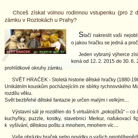
Chceš získat volnou rodinnou vstupenku (pro 2 d
zámku v Roztokách u Prahy?
S
tačí nakreslit vaši nejo
o jakou hračku se jedná a proč
Jeden vybraný výherce zís
koná od 12. 2. 2015 do 30. 6.
prohlídkové okruhy zámku.
SVĚT HRAČEK - Stoletá historie dětské hračky (1880-198
Unikátním kouskům pocházejícím ze sbírky rychnovského Mu
rozdílu věku.
Svět bezbřehé dětské fantazie je určen malým i velkým…
Výstavní sál je rozdělen do 5 virtuálních „pokojíčků“ – co
kuchyňky, puzzle, kostky, stavebnici Merkur, nafukovací f
k vyšívání, dětskou poštu a mnohem, mnohem víc…
Vaše obrázky hraček nebo povídky o vašich nejoblíbeněj