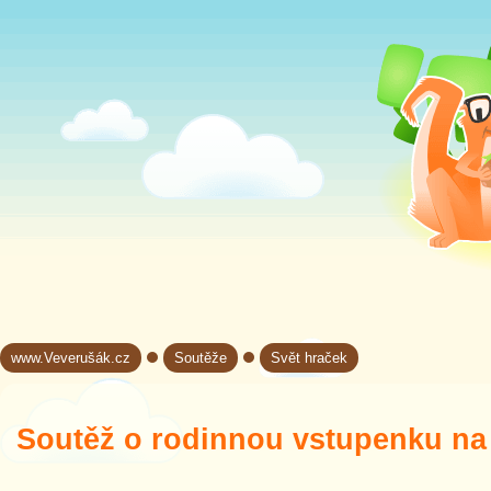
www.Veverušák.cz
Soutěže
Svět hraček
→
→
Soutěž o rodinnou vstupenku na