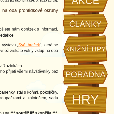
AKCE
outěž již skončila (24. 3. 2015 23.59).
é na oba prohlídkové okruhy
ČLÁNKY
pošlete nám obrázek s informací,
redakce.
 výstavu „
Svět hraček
“, která se
KNIŽNÍ TIPY
vněž získáte volný vstup na oba
 v Roztokách.
 přijetí všemi návštěvníky bez
PORADNA
panenky, stáj s koňmi, pokojíčky,
HRY
 s houpačkami a kolotočem, sadu
sou na
*** soutěž již skončila ***
.