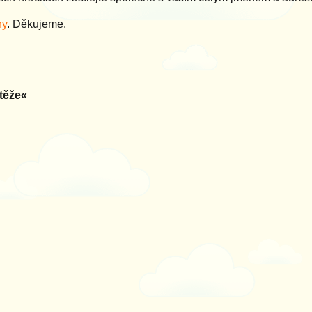
hy
. Děkujeme.
těže«