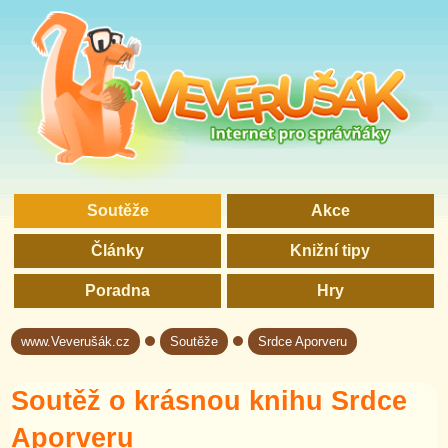
Soutěže
Akce
Články
Knižní tipy
Poradna
Hry
www.Veverušák.cz
Soutěže
Srdce Aporveru
→
→
Soutěž o krásnou knihu Srdce
Aporveru