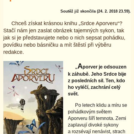
Soutěž již skončila (24. 2. 2018 23.59).
Chceš získat krásnou knihu „Srdce Aporveru“?
Stačí nám jen zaslat obrázek tajemných sykon, tak
jak si je představujete nebo o nich sepsat pohádku,
povídku nebo básničku a mít štěstí při výběru
redakce.
A
„
porver je odsouzen
k záhubě. Jeho Srdce bije
z posledních sil. Ten, kdo
ho vyléčí, zachrání celý
svět.
Po letech klidu a míru se
pohádkovým světem
Aporveru šíří temnota. Zemi
zaplavují divoké sykony
a rozsévají nenávist, strach