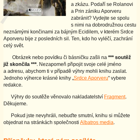
a zkázu. Podaří se Rolanovi
a Prin zániku Aporveru
zabránit? Vydejte se spolu
s nimi na dobrodružnou cestu
neznámými končinami za bájným Ecidilem, v kterém Srdce
Aporveru bije z posledních sil. Ten, kdo ho vyléčí, zachrání
celý svět.
Obrázek nebo povídku či básničku zašli na
*** soutěž
již skončila ***
. Nezapomeň připojit svoje celé jméno
a adresu, abychom ti v případě výhry mohli knihu zaslat.
Jednoho výherce krásné knihy „
Srdce Aporveru
“ vybere
redakce.
Výhry do soutěže věnovalo nakladatelství
Fragment
.
Děkujeme.
Pokud jste nevyhráli, nebuďte smutní, knihu si můžete
objednat na stránkách společnosti
Albatros media
.