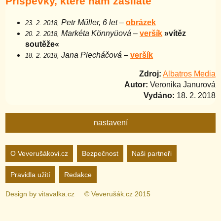
Příspěvky, které nám zasíláte
Petr Műller, 6 let
–
obrázek
23. 2. 2018,
Markéta Könnyüová
–
veršík
»vítěz
20. 2. 2018,
soutěže«
Jana Plecháčová
–
veršík
18. 2. 2018,
Zdroj:
Albatros Media
Autor:
Veronika Janurová
Vydáno:
18. 2. 2018
nastavení
Nastavení webu
O Veverušákovi.cz
Bezpečnost
Naši partneři
Pravidla užití
Redakce
zapnuto
vypnuto
Animované
pozadí
Design by
vitavalka.cz
© Veverušák.cz 2015
zapnuto
vypnuto
„Cookie“
více
informací