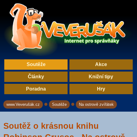
Soutěže
Akce
Články
Knižní tipy
Poradna
Hry
www.Veverušák.cz
Soutěže
Na ostrově zvířátek
→
→
Soutěž o krásnou knihu