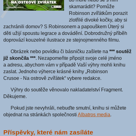
skamarádit? Pomůže
Robinson zvířátkům porazit
zlotřilé divoké kočky, aby si
zachránili domov? S Robinsonem a papouškem Úterý si
děti užijí spoustu legrace a dovádění. Dobrodružný příběh
doprovází kouzelné ilustrace ze stejnojmenného filmu.
Obrázek nebo povídku či básničku zašlete na
*** soutěž
již skončila ***
. Nezapomeňte připojit svoje celé jméno
a adresu, abychom vám v případě Vaší výhry mohli knihu
zaslat. Jednoho výherce krásné knihy „Robinson
Crusoe - Na ostrově zvířátek“ vybere redakce.
Výhry do soutěže věnovalo nakladatelství Fragment.
Děkujeme.
Pokud jste nevyhráli, nebuďte smutní, knihu si můžete
objednat na stránkách společnosti
Albatros media
.
Příspěvky, které nám zasíláte