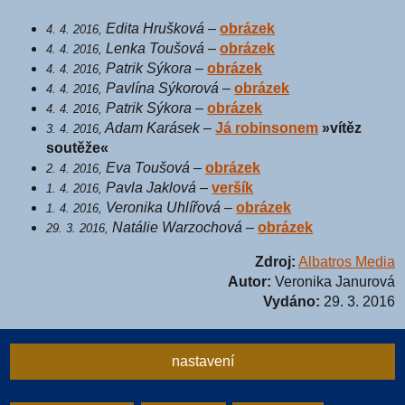
Edita Hrušková
–
obrázek
4. 4. 2016,
Lenka Toušová
–
obrázek
4. 4. 2016,
Patrik Sýkora
–
obrázek
4. 4. 2016,
Pavlína Sýkorová
–
obrázek
4. 4. 2016,
Patrik Sýkora
–
obrázek
4. 4. 2016,
Adam Karásek
–
Já robinsonem
»vítěz
3. 4. 2016,
soutěže«
Eva Toušová
–
obrázek
2. 4. 2016,
Pavla Jaklová
–
veršík
1. 4. 2016,
Veronika Uhlířová
–
obrázek
1. 4. 2016,
Natálie Warzochová
–
obrázek
29. 3. 2016,
Zdroj:
Albatros Media
Autor:
Veronika Janurová
Vydáno:
29. 3. 2016
nastavení