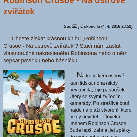
Robinson Crusoe - Na ostrově
zvířátek
Soutěž již skončila (4. 4. 2016 23.59).
Chcete získat krásnou knihu „Robinson
Crusoe - Na ostrově zvířátek“? Stačí nám zaslat
vlastnoručně nakresleného Robinsona nebo o něm
sepsat povídku nebo básničku.
N
a tropickém ostrově,
kam lidská noha nikdy
nevkročila, žije papoušek
Úterý se svými zvířecími
kamarády. Po strašlivé bouři
najde na pláži stvoření, které
nikdy neviděl – člověka
jménem Robinson Crusoe.
Bude lepší zahnat jej zpátky
do moře nebo se s ním