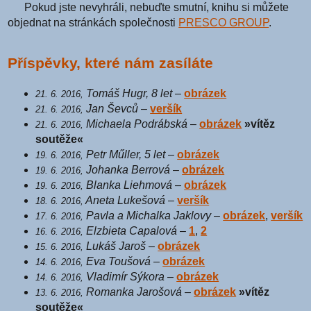
Pokud jste nevyhráli, nebuďte smutní, knihu si můžete
objednat na stránkách společnosti
PRESCO GROUP
.
Příspěvky, které nám zasíláte
Tomáš Hugr, 8 let
–
obrázek
21. 6. 2016,
Jan Ševců
–
veršík
21. 6. 2016,
Michaela Podrábská
–
obrázek
»vítěz
21. 6. 2016,
soutěže«
Petr Műller, 5 let
–
obrázek
19. 6. 2016,
Johanka Berrová
–
obrázek
19. 6. 2016,
Blanka Liehmová
–
obrázek
19. 6. 2016,
Aneta Lukešová
–
veršík
18. 6. 2016,
Pavla a Michalka Jaklovy
–
obrázek
,
veršík
17. 6. 2016,
Elzbieta Capalová
–
1
,
2
16. 6. 2016,
Lukáš Jaroš
–
obrázek
15. 6. 2016,
Eva Toušová
–
obrázek
14. 6. 2016,
Vladimír Sýkora
–
obrázek
14. 6. 2016,
Romanka Jarošová
–
obrázek
»vítěz
13. 6. 2016,
soutěže«