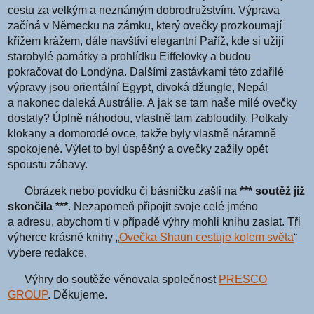
cestu za velkým a neznámým dobrodružstvím. Výprava
začíná v Německu na zámku, který ovečky prozkoumají
křížem krážem, dále navštíví elegantní Paříž, kde si užijí
starobylé památky a prohlídku Eiffelovky a budou
pokračovat do Londýna. Dalšími zastávkami této zdařilé
výpravy jsou orientální Egypt, divoká džungle, Nepál
a nakonec daleká Austrálie. A jak se tam naše milé ovečky
dostaly? Úplně náhodou, vlastně tam zabloudily. Potkaly
klokany a domorodé ovce, takže byly vlastně náramně
spokojené. Výlet to byl úspěšný a ovečky zažily opět
spoustu zábavy.
Obrázek nebo povídku či básničku zašli na
*** soutěž již
skončila ***
. Nezapomeň připojit svoje celé jméno
a adresu, abychom ti v případě výhry mohli knihu zaslat. Tři
výherce krásné knihy „
Ovečka Shaun cestuje kolem světa
“
vybere redakce.
Výhry do soutěže věnovala společnost
PRESCO
GROUP
. Děkujeme.