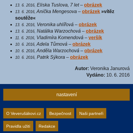
Eliska Tuslova, 7 let
–
obrázek
13. 6. 2016,
Anička Mengesova
–
obrázek
»vítěz
13. 6. 2016,
soutěže«
Veronika uhlířová
–
obrázek
13. 6. 2016,
Natálka Warzochová
–
obrázek
13. 6. 2016,
Vladimíra Komendová
–
veršík
11. 6. 2016,
Adela Tůmová
–
obrázek
10. 6. 2016,
Anděla Warzochová
–
obrázek
10. 6. 2016,
Patrik Sýkora
–
obrázek
10. 6. 2016,
Autor:
Veronika Janurová
Vydáno:
10. 6. 2016
nastavení
Nastavení webu
O Veverušákovi.cz
Bezpečnost
Naši partneři
Pravidla užití
Redakce
zapnuto
vypnuto
Animované