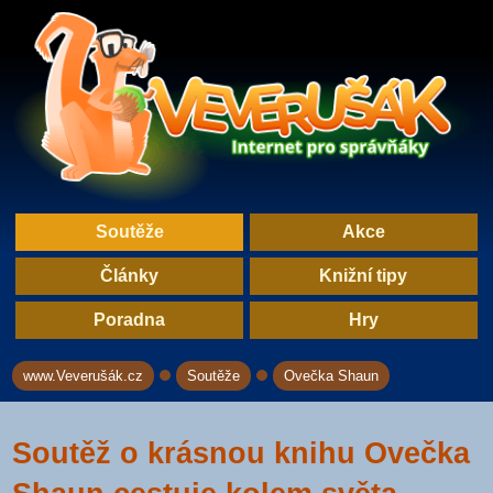
Soutěže
Akce
Články
Knižní tipy
Poradna
Hry
www.Veverušák.cz
Soutěže
Ovečka Shaun
→
→
Soutěž o krásnou knihu Ovečka