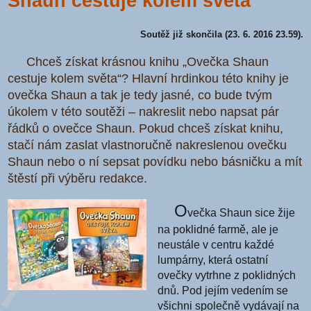
Shaun cestuje kolem světa
Soutěž již skončila (23. 6. 2016 23.59).
Chceš získat krásnou knihu „Ovečka Shaun
cestuje kolem světa“? Hlavní hrdinkou této knihy je
ovečka Shaun a tak je tedy jasné, co bude tvým
úkolem v této soutěži – nakreslit nebo napsat pár
řádků o ovečce Shaun. Pokud chceš získat knihu,
stačí nám zaslat vlastnoručně nakreslenou ovečku
Shaun nebo o ní sepsat povídku nebo básničku a mít
štěstí při výběru redakce.
O
večka Shaun sice žije
na poklidné farmě, ale je
neustále v centru každé
lumpárny, která ostatní
ovečky vytrhne z poklidných
dnů. Pod jejím vedením se
všichni společně vydávají na