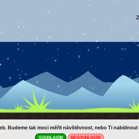
Z
idla užití
žeb. Budeme tak moci měřit návštěvnost, nebo Ti nabídnou
akce
SOUHLASÍM
NESOUHLASÍM
nastavení