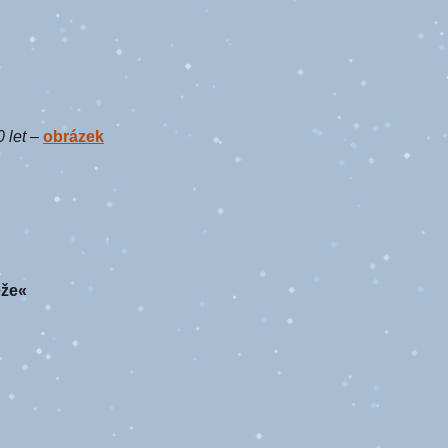
 let
–
obrázek
ěže«