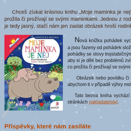
Chceš získat krásnou knihu „Moje maminka je nej“?
prožila či prožívají se svými maminkami. Jednou z rod
je tedy jasný, stačí nám jen zaslat obrázek hroší rodi
N
ová knížka pohádek vyc
a jsou řazeny od pohádek slo
pohádky se slovy trojslabičným
aby si je děti bez problémů zvl
co prožila či prožívají se svý
Obrázek nebo povídku či 
abychom ti v případě výhry moh
Tato bezva kniha vycház
stránkách
nakladatelství
.
Příspěvky, které nám zasíláte