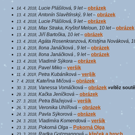
Lucie Plášilová, 9 let
–
obrázek
14. 4. 2018,
Antonín Slavětínský, 9 let
–
obrázek
13. 4. 2018,
Lucie Plášilová, 9 let
–
obrázek
13. 4. 2018,
Max Straka, Kryštof Meloun, 10 let
–
obrázek
13. 4. 2018,
Jiří Bartoška, 10 let
–
obrázek
13. 4. 2018,
Agáta Rosenkranzová, Kristýna Nováková, 10
13. 4. 2018,
Ilona Janáčková , 9 let
–
obrázek
13. 4. 2018,
Ilona Janáčková , 9 let
–
obrázek
13. 4. 2018,
Vladimír Sýkora
–
obrázek
13. 4. 2018,
Pavel Miko
–
veršík
11. 4. 2018,
Petra Kubáníková
–
veršík
11. 4. 2018,
Kateřina Mičová
–
obrázek
7. 4. 2018,
Vanessa Vomáčková
–
obrázek
»vítěz sout
30. 3. 2018,
Kačka Jeníčková
–
obrázek
29. 3. 2018,
Petra Blažejová
–
veršík
27. 3. 2018,
Veronika Uhlířová
–
obrázek
26. 3. 2018,
Pavla Sýkorová
–
obrázek
24. 3. 2018,
Vladimíra Komendová
–
veršík
24. 3. 2018,
Pokorná Olga
–
Pokorná Olga
23. 3. 2018,
Radka Gotzmannová
–
křeček a hroch
23. 3. 2018,