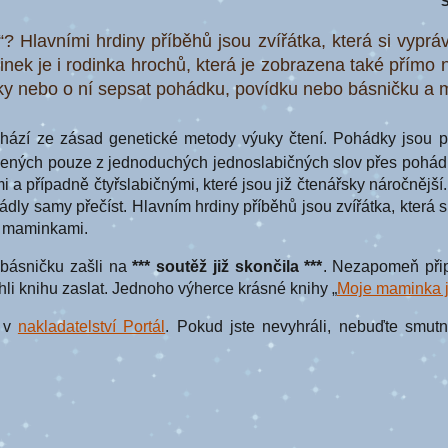
S
 Hlavními hrdiny příběhů jsou zvířátka, která si vypráv
inek je i rodinka hrochů, která je zobrazena také přímo 
nky nebo o ní sepsat pohádku, povídku nebo básničku a mí
hází ze zásad genetické metody výuky čtení. Pohádky jsou p
žených pouze z jednoduchých jednoslabičných slov přes pohád
i a případně čtyřslabičnými, které jsou již čtenářsky náročnějš
ádly samy přečíst. Hlavním hrdiny příběhů jsou zvířátka, která s
mi maminkami.
básničku zašli na
*** soutěž již skončila ***
. Nezapomeň přip
li knihu zaslat. Jednoho výherce krásné knihy „
Moje maminka j
í v
nakladatelství Portál
. Pokud jste nevyhráli, nebuďte smutn