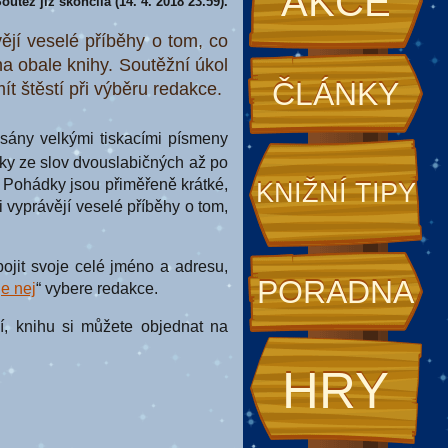
AKCE
outěž již skončila (14. 4. 2018 23.59).
ějí veselé příběhy o tom, co
na obale knihy. Soutěžní úkol
ČLÁNKY
t štěstí při výběru redakce.
sány velkými tiskacími písmeny
ky ze slov dvouslabičných až po
í. Pohádky jsou přiměřeně krátké,
KNIŽNÍ TIPY
i vyprávějí veselé příběhy o tom,
ojit svoje celé jméno a adresu,
PORADNA
e nej
“ vybere redakce.
í, knihu si můžete objednat na
HRY