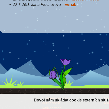
Jana Plecháčová
–
veršík
22. 3. 2018,
O Veverušákovi.cz
Prav
Dovol nám ukládat cookie externích slu
Bezpečnost
Red
Naši partneři