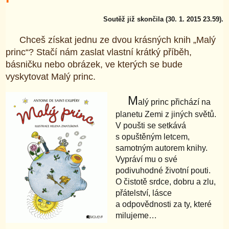
Soutěž již skončila (30. 1. 2015 23.59).
Chceš získat jednu ze dvou krásných knih „Malý
princ“? Stačí nám zaslat vlastní krátký příběh,
básničku nebo obrázek, ve kterých se bude
vyskytovat Malý princ.
M
alý princ přichází na
planetu Zemi z jiných světů.
V poušti se setkává
s opuštěným letcem,
samotným autorem knihy.
Vypráví mu o své
podivuhodné životní pouti.
O čistotě srdce, dobru a zlu,
přátelství, lásce
a odpovědnosti za ty, které
milujeme…