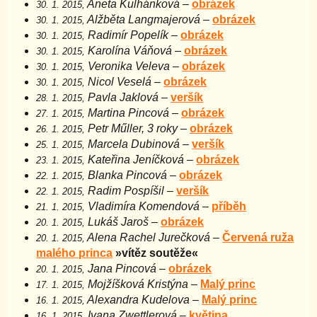
Aneta Kulhánková
–
obrázek
30. 1. 2015,
Alžběta Langmajerová
–
obrázek
30. 1. 2015,
Radimír Popelík
–
obrázek
30. 1. 2015,
Karolína Váňová
–
obrázek
30. 1. 2015,
Veronika Veleva
–
obrázek
30. 1. 2015,
Nicol Veselá
–
obrázek
30. 1. 2015,
Pavla Jaklová
–
veršík
28. 1. 2015,
Martina Pincová
–
obrázek
27. 1. 2015,
Petr Műller, 3 roky
–
obrázek
26. 1. 2015,
Marcela Dubinová
–
veršík
25. 1. 2015,
Kateřina Jeníčková
–
obrázek
23. 1. 2015,
Blanka Pincová
–
obrázek
22. 1. 2015,
Radim Pospíšil
–
veršík
22. 1. 2015,
Vladimíra Komendová
–
příběh
21. 1. 2015,
Lukáš Jaroš
–
obrázek
20. 1. 2015,
Alena Rachel Jurečková
–
Červená ruža
20. 1. 2015,
malého princa
»vítěz soutěže«
Jana Pincová
–
obrázek
20. 1. 2015,
Mojžíšková Kristýna
–
Malý princ
17. 1. 2015,
Alexandra Kudelova
–
Malý princ
16. 1. 2015,
Ivana Zwettlerová
–
květina
16. 1. 2015,