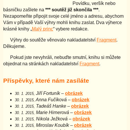
Povídku, veršík nebo
básničku zašlete na
*** soutěž již skončila ***
.
Nezapomeňte připojit svoje celé jméno a adresu, abychom
Vám v případě Vaší výhry mohli knihu zaslat. Dva výherce
krásné knihy „
Malý princ
“ vybere redakce.
Výhry do soutěže věnovalo nakladatelství
Fragment
.
Děkujeme.
Pokud jste nevyhráli, nebuďte smutní, knihu si můžete
objednat na stránkách nakladatelství
Fragment
.
Příspěvky, které nám zasíláte
Jiří Fortuník
–
obrázek
30. 1. 2015,
Anna Fučíková
–
obrázek
30. 1. 2015,
Tadeáš Hanke
–
obrázek
30. 1. 2015,
Marie Hirnerová
–
obrázek
30. 1. 2015,
Nikola Ježková
–
obrázek
30. 1. 2015,
Miroslav Koubík
–
obrázek
30. 1. 2015,