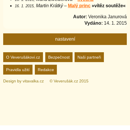
Martin Krátký
–
Malý princ
»vítěz soutěže«
16. 1. 2015,
Autor:
Veronika Janurová
Vydáno:
14. 1. 2015
nastavení
Nastavení webu
O Veverušákovi.cz
Bezpečnost
Naši partneři
Pravidla užití
Redakce
zapnuto
vypnuto
Animované
pozadí
Design by
vitavalka.cz
© Veverušák.cz 2015
zapnuto
vypnuto
„Cookie“
více
informací
zapnuto
vypnuto
Facebook
Bez
„Cookie“
nelze
zapnuto
vypnuto
Google+
nastavit.