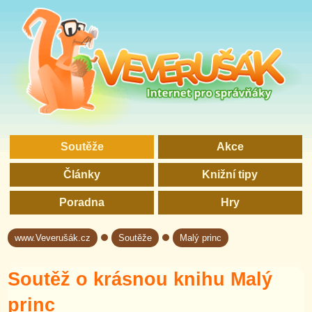
Soutěže
Akce
Články
Knižní tipy
Poradna
Hry
www.Veverušák.cz
Soutěže
Malý princ
→
→
Soutěž o krásnou knihu Malý
princ