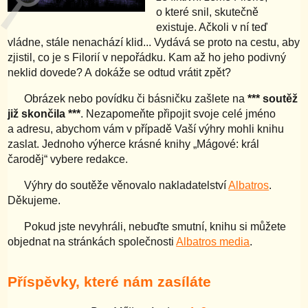
o které snil, skutečně
existuje. Ačkoli v ní teď
vládne, stále nenachází klid... Vydává se proto na cestu, aby
zjistil, co je s Filorií v nepořádku. Kam až ho jeho podivný
neklid dovede? A dokáže se odtud vrátit zpět?
Obrázek nebo povídku či básničku zašlete na
*** soutěž
již skončila ***
. Nezapomeňte připojit svoje celé jméno
a adresu, abychom vám v případě Vaší výhry mohli knihu
zaslat. Jednoho výherce krásné knihy „Mágové: král
čaroděj“ vybere redakce.
Výhry do soutěže věnovalo nakladatelství
Albatros
.
Děkujeme.
Pokud jste nevyhráli, nebuďte smutní, knihu si můžete
objednat na stránkách společnosti
Albatros media
.
Příspěvky, které nám zasíláte