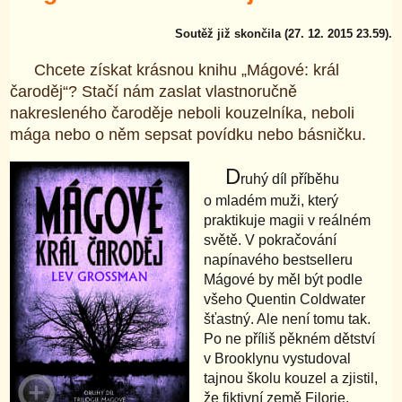
Soutěž již skončila (27. 12. 2015 23.59).
Chcete získat krásnou knihu „Mágové: král
čaroděj“? Stačí nám zaslat vlastnoručně
nakresleného čaroděje neboli kouzelníka, neboli
mága nebo o něm sepsat povídku nebo básničku.
D
ruhý díl příběhu
o mladém muži, který
praktikuje magii v reálném
světě. V pokračování
napínavého bestselleru
Mágové by měl být podle
všeho Quentin Coldwater
šťastný. Ale není tomu tak.
Po ne příliš pěkném dětství
v Brooklynu vystudoval
tajnou školu kouzel a zjistil,
že fiktivní země Filorie,