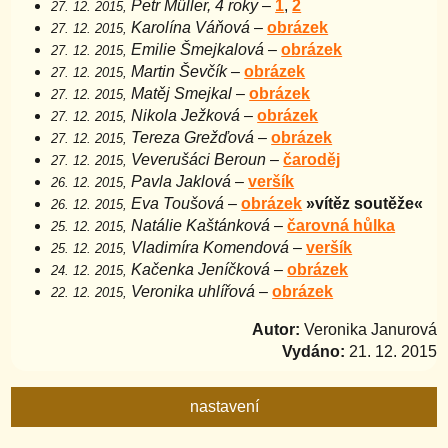
Petr Műller, 4 roky
–
1
,
2
27. 12. 2015,
Karolína Váňová
–
obrázek
27. 12. 2015,
Emilie Šmejkalová
–
obrázek
27. 12. 2015,
Martin Ševčík
–
obrázek
27. 12. 2015,
Matěj Smejkal
–
obrázek
27. 12. 2015,
Nikola Ježková
–
obrázek
27. 12. 2015,
Tereza Grežďová
–
obrázek
27. 12. 2015,
Veverušáci Beroun
–
čaroděj
27. 12. 2015,
Pavla Jaklová
–
veršík
26. 12. 2015,
Eva Toušová
–
obrázek
»vítěz soutěže«
26. 12. 2015,
Natálie Kaštánková
–
čarovná hůlka
25. 12. 2015,
Vladimíra Komendová
–
veršík
25. 12. 2015,
Kačenka Jeníčková
–
obrázek
24. 12. 2015,
Veronika uhlířová
–
obrázek
22. 12. 2015,
Autor:
Veronika Janurová
Vydáno:
21. 12. 2015
nastavení