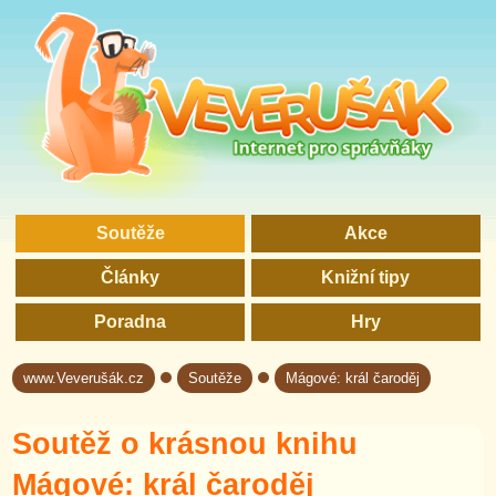
Soutěže
Akce
Články
Knižní tipy
Poradna
Hry
www.Veverušák.cz
Soutěže
Mágové: král čaroděj
→
→
Soutěž o krásnou knihu
Mágové: král čaroděj